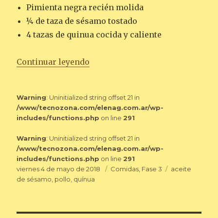
Pimienta negra recién molida
¼ de taza de sésamo tostado
4 tazas de quinua cocida y caliente
«SALTEADO DE POLLO AL SÉSA
Continuar leyendo
Warning
: Uninitialized string offset 21 in
/www/tecnozona.com/elenag.com.ar/wp-
includes/functions.php
on line
291
Warning
: Uninitialized string offset 21 in
/www/tecnozona.com/elenag.com.ar/wp-
includes/functions.php
on line
291
Publicado
Categorías
Etiquetas
viernes 4 de mayo de 2018
Comidas
,
Fase 3
aceite
el
de sésamo
,
pollo
,
quínua