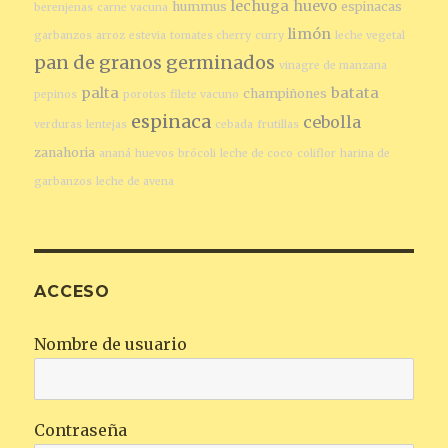
lechuga
huevo
hummus
espinacas
berenjenas
carne vacuna
limón
garbanzos
arroz
estevia
tomates cherry
curry
leche vegetal
pan de granos germinados
vinagre de manzana
palta
batata
champiñones
pepinos
porotos
filete vacuno
espinaca
cebolla
verduras
lentejas
cebada
frutillas
zanahoria
ananá
huevos
brócoli
leche de coco
coliflor
harina de
garbanzos
leche de avena
ACCESO
Nombre de usuario
Contraseña