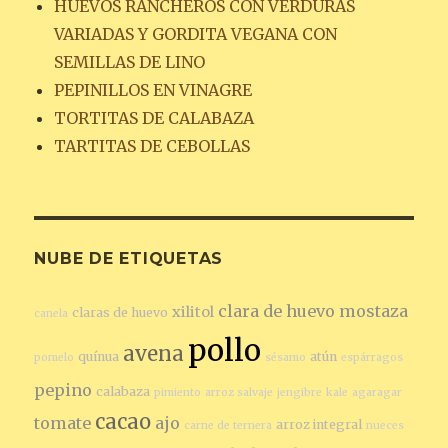
HUEVOS RANCHEROS CON VERDURAS
VARIADAS Y GORDITA VEGANA CON
SEMILLAS DE LINO
PEPINILLOS EN VINAGRE
TORTITAS DE CALABAZA
TARTITAS DE CEBOLLAS
NUBE DE ETIQUETAS
clara de huevo
mostaza
xilitol
claras de huevo
canela
pollo
avena
quínua
atún
pomelo
sésamo
espárragos
pepino
calabaza
pimiento
arroz salvaje
jengibre
kale
agaragar
cacao
tomate
ajo
arroz integral
carne de ternera
nueces