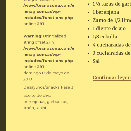
1 ½ tazas de ga
/www/tecnozona.com/e
lenag.com.ar/wp-
1 berenjena
includes/functions.php
Zumo de 1/2 lim
on line
291
1 diente de ajo
Warning
: Uninitialized
1/8 cebolla
string offset 21 in
4 cucharadas de
/www/tecnozona.com/e
3 cucharadas de 
lenag.com.ar/wp-
includes/functions.php
Sal
on line
291
Publicado
domingo 13 de mayo de
Continuar leye
el
2018
Categorías
Desayunos/Snacks
,
Fase 3
Etiquetas
aceite de oliva
,
berenjenas
,
garbanzos
,
limón
,
tahini