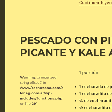
Continuar leye
PESCADO CON P
PICANTE Y KALE 
1 porción
Warning
: Uninitialized
string offset 21 in
1 cucharada de 
/www/tecnozona.com/e
lenag.com.ar/wp-
1 cucharadita de
includes/functions.php
¼ de cucharadit
on line
291
½ cucharadita d