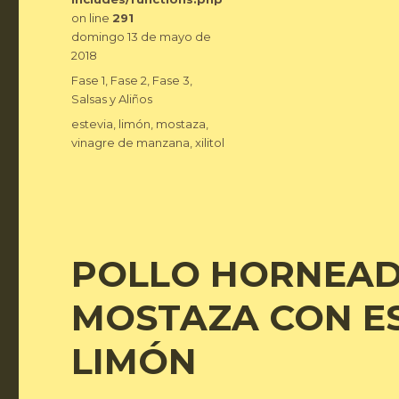
on line
291
Publicado
domingo 13 de mayo de
el
2018
Categorías
Fase 1
,
Fase 2
,
Fase 3
,
Salsas y Aliños
Etiquetas
estevia
,
limón
,
mostaza
,
vinagre de manzana
,
xilitol
POLLO HORNEAD
MOSTAZA CON ES
LIMÓN