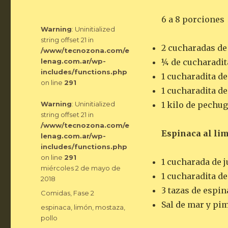
6 a 8 porciones
Warning
: Uninitialized
string offset 21 in
2 cucharadas de
/www/tecnozona.com/e
lenag.com.ar/wp-
¼ de cucharadit
includes/functions.php
1 cucharadita d
on line
291
1 cucharadita de 
Warning
: Uninitialized
1 kilo de pechug
string offset 21 in
/www/tecnozona.com/e
Espinaca al li
lenag.com.ar/wp-
includes/functions.php
on line
291
1 cucharada de 
Publicado
miércoles 2 de mayo de
1 cucharadita de
el
2018
3 tazas de espin
Categorías
Comidas
,
Fase 2
Sal de mar y pi
Etiquetas
espinaca
,
limón
,
mostaza
,
pollo