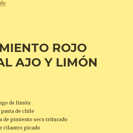
«POLLO HORNEADO A LA CANELA Y MOSTAZA CON ES
ndo
IMIENTO ROJO
AL AJO Y LIMÓN
jugo de limón
 pasta de chile
a de pimiento seco triturado
e cilantro picado