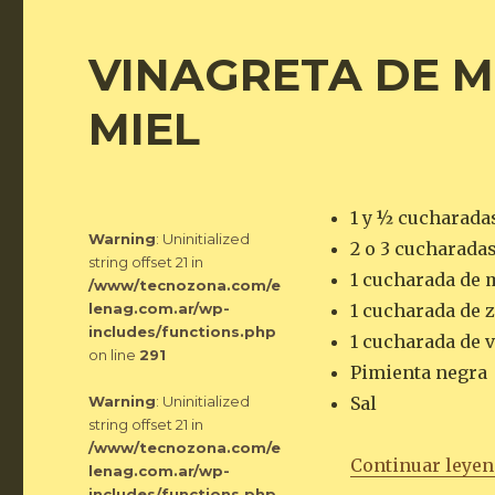
VINAGRETA DE M
MIEL
1 y ½ cucharadas
Warning
: Uninitialized
2 o 3 cucharada
string offset 21 in
1 cucharada de 
/www/tecnozona.com/e
lenag.com.ar/wp-
1 cucharada de 
includes/functions.php
1 cucharada de 
on line
291
Pimienta negra
Warning
: Uninitialized
Sal
string offset 21 in
/www/tecnozona.com/e
Continuar leye
lenag.com.ar/wp-
includes/functions.php