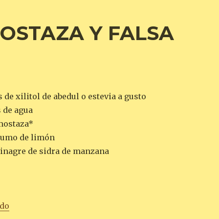
OSTAZA Y FALSA
 de xilitol de abedul o estevia a gusto
s de agua
mostaza*
zumo de limón
vinagre de sidra de manzana
«VINAGRETA DE MOSTAZA Y FALSA MIEL»
ndo