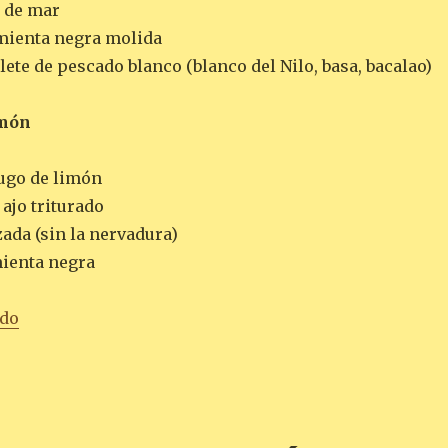
l de mar
mienta negra molida
lete de pescado blanco (blanco del Nilo, basa, bacalao)
imón
jugo de limón
 ajo triturado
izada (sin la nervadura)
mienta negra
«PESCADO CON PIMIENTO ROJO PICANTE Y KALE AL 
ndo