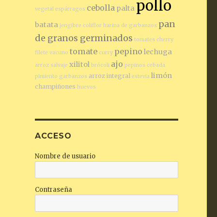
pollo
cebolla
palta
vegetal
espárragos
pan
batata
jengibre
coliflor
harina de garbanzos
de granos germinados
tomates cherry
tomate
pepino
lechuga
filete vacuno
curry
ajo
xilitol
arroz salvaje
brócoli
pepinos
cebada
limón
arroz integral
pimiento
garbanzos
estevia
champiñones
huevos
ACCESO
Nombre de usuario
Contraseña