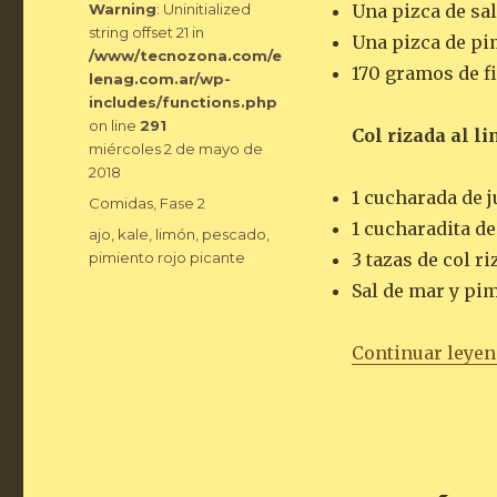
Warning
: Uninitialized
Una pizca de sa
string offset 21 in
Una pizca de pi
/www/tecnozona.com/e
170 gramos de fi
lenag.com.ar/wp-
includes/functions.php
on line
291
Col rizada al l
Publicado
miércoles 2 de mayo de
el
2018
1 cucharada de 
Categorías
Comidas
,
Fase 2
1 cucharadita de
Etiquetas
ajo
,
kale
,
limón
,
pescado
,
pimiento rojo picante
3 tazas de col r
Sal de mar y pi
Continuar leye