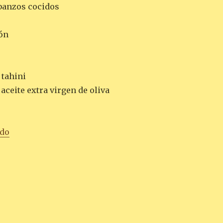
rbanzos cocidos
ón
 tahini
aceite extra virgen de oliva
«HUMMUS CON BERENJENAS»
ndo