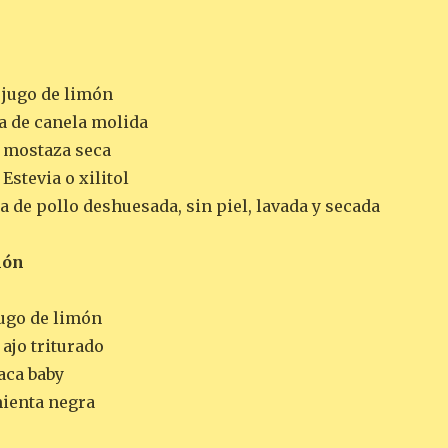
 jugo de limón
a de canela molida
e mostaza seca
Estevia o xilitol
a de pollo deshuesada, sin piel, lavada y secada
món
jugo de limón
 ajo triturado
aca baby
mienta negra