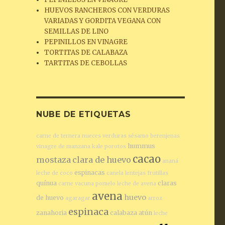
HUEVOS RANCHEROS CON VERDURAS
VARIADAS Y GORDITA VEGANA CON
SEMILLAS DE LINO
PEPINILLOS EN VINAGRE
TORTITAS DE CALABAZA
TARTITAS DE CEBOLLAS
NUBE DE ETIQUETAS
carne de ternera
nueces
verduras
sésamo
berenjenas
hummus
vinagre de manzana
kale
porotos
cacao
mostaza
clara de huevo
ananá
espinacas
leche de coco
canela
lentejas
frutillas
quínua
claras
carne vacuna
pomelo
leche de avena
avena
huevo
de huevo
agaragar
arroz
espinaca
zanahoria
calabaza
atún
leche