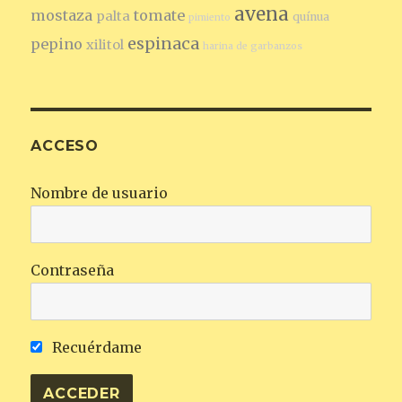
avena
mostaza
tomate
palta
quínua
pimiento
espinaca
pepino
xilitol
harina de garbanzos
ACCESO
Nombre de usuario
Contraseña
Recuérdame