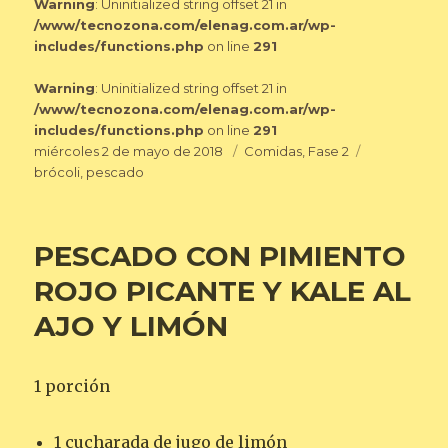
Warning
: Uninitialized string offset 21 in
/www/tecnozona.com/elenag.com.ar/wp-
includes/functions.php
on line
291
Warning
: Uninitialized string offset 21 in
/www/tecnozona.com/elenag.com.ar/wp-
includes/functions.php
on line
291
Publicado
Categorías
Etiquetas
miércoles 2 de mayo de 2018
Comidas
,
Fase 2
el
brócoli
,
pescado
PESCADO CON PIMIENTO
ROJO PICANTE Y KALE AL
AJO Y LIMÓN
1 porción
1 cucharada de jugo de limón