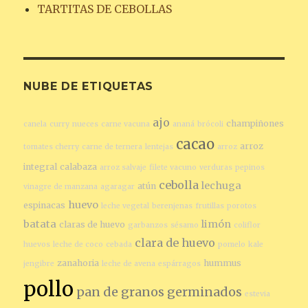
TARTITAS DE CEBOLLAS
NUBE DE ETIQUETAS
ajo
champiñones
canela
curry
nueces
carne vacuna
ananá
brócoli
cacao
arroz
tomates cherry
carne de ternera
lentejas
arroz
integral
calabaza
arroz salvaje
filete vacuno
verduras
pepinos
cebolla
lechuga
atún
vinagre de manzana
agaragar
huevo
espinacas
leche vegetal
berenjenas
frutillas
porotos
batata
limón
claras de huevo
garbanzos
sésamo
coliflor
clara de huevo
huevos
leche de coco
cebada
pomelo
kale
zanahoria
hummus
jengibre
leche de avena
espárragos
pollo
pan de granos germinados
estevia