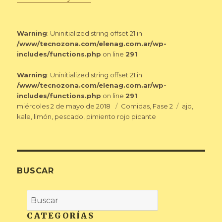
Warning
: Uninitialized string offset 21 in
/www/tecnozona.com/elenag.com.ar/wp-
includes/functions.php
on line
291
Warning
: Uninitialized string offset 21 in
/www/tecnozona.com/elenag.com.ar/wp-
includes/functions.php
on line
291
Publicado
Categorías
Etiquetas
miércoles 2 de mayo de 2018
Comidas
,
Fase 2
ajo
,
el
kale
,
limón
,
pescado
,
pimiento rojo picante
BUSCAR
CATEGORÍAS