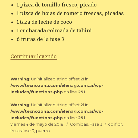
1 pizca de tomillo fresco, picado
1 pizca de hojas de romero frescas, picadas
1 taza de leche de coco
1 cucharada colmada de tahini
6 frutas de la fase 3
«CREMA DE PUERRO Y COLIFLO
Continuar leyendo
Warning
: Uninitialized string offset 21 in
/www/tecnozona.com/elenag.com.ar/wp-
includes/functions.php
on line
291
Warning
: Uninitialized string offset 21 in
/www/tecnozona.com/elenag.com.ar/wp-
includes/functions.php
on line
291
Publicado
Categorías
Etiquetas
viernes 4 de mayo de 2018
Comidas
,
Fase 3
coliflor
,
el
frutas fase 3
,
puerro