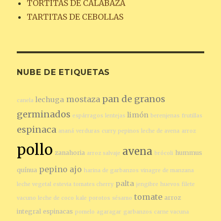
TORTITAS DE CALABAZA
TARTITAS DE CEBOLLAS
NUBE DE ETIQUETAS
pan de granos
mostaza
lechuga
canela
germinados
limón
espárragos
lentejas
berenjenas
frutillas
espinaca
ananá
verduras
curry
pepinos
leche de avena
arroz
pollo
avena
zanahoria
hummus
arroz salvaje
brócoli
pepino
ajo
quínua
harina de garbanzos
vinagre de manzana
palta
leche vegetal
estevia
tomates cherry
jengibre
huevos
filete
tomate
arroz
vacuno
leche de coco
kale
porotos
sésamo
integral
espinacas
pomelo
agaragar
garbanzos
carne vacuna