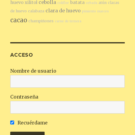
cebolla
huevo
xilitol
batata
atún
claras
coliflor
cebada
clara de huevo
de huevo
calabaza
pimiento
nueces
cacao
champiñones
carne de ternera
ACCESO
Nombre de usuario
Contraseña
Recuérdame