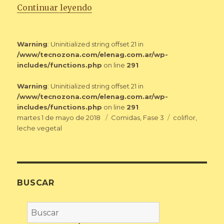
«COLIFLOR CON BECHAMEL VE
Continuar leyendo
Warning
: Uninitialized string offset 21 in
/www/tecnozona.com/elenag.com.ar/wp-
includes/functions.php
on line
291
Warning
: Uninitialized string offset 21 in
/www/tecnozona.com/elenag.com.ar/wp-
includes/functions.php
on line
291
Publicado
Categorías
Etiquetas
martes 1 de mayo de 2018
Comidas
,
Fase 3
coliflor
,
el
leche vegetal
BUSCAR