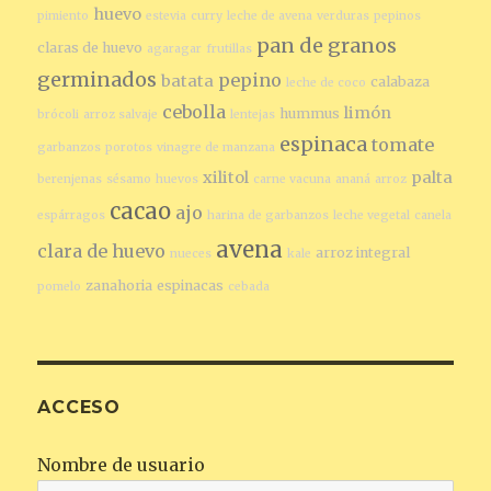
huevo
pimiento
estevia
curry
leche de avena
verduras
pepinos
pan de granos
claras de huevo
agaragar
frutillas
germinados
pepino
batata
calabaza
leche de coco
cebolla
limón
hummus
brócoli
arroz salvaje
lentejas
espinaca
tomate
garbanzos
porotos
vinagre de manzana
xilitol
palta
berenjenas
sésamo
huevos
carne vacuna
ananá
arroz
cacao
ajo
espárragos
harina de garbanzos
leche vegetal
canela
avena
clara de huevo
arroz integral
nueces
kale
zanahoria
espinacas
pomelo
cebada
ACCESO
Nombre de usuario