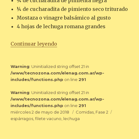
¼ de cucharadita de pimienta negra
¼ de cucharadita de pimiento seco triturado
Mostaza o vinagre balsámico al gusto
4 hojas de lechuga romana grandes
«ENVUELTO DE FILETE Y ESPÁR
Continuar leyendo
Warning
: Uninitialized string offset 21 in
/www/tecnozona.com/elenag.com.ar/wp-
includes/functions.php
on line
291
Warning
: Uninitialized string offset 21 in
/www/tecnozona.com/elenag.com.ar/wp-
includes/functions.php
on line
291
Publicado
Categorías
Etiquetas
miércoles 2 de mayo de 2018
Comidas
,
Fase 2
el
espárragos
,
filete vacuno
,
lechuga