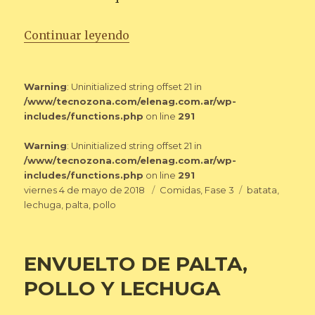
«ENVUELTO DE LECHUGA CON P
Continuar leyendo
Warning
: Uninitialized string offset 21 in
/www/tecnozona.com/elenag.com.ar/wp-
includes/functions.php
on line
291
Warning
: Uninitialized string offset 21 in
/www/tecnozona.com/elenag.com.ar/wp-
includes/functions.php
on line
291
Publicado
Categorías
Etiquetas
viernes 4 de mayo de 2018
Comidas
,
Fase 3
batata
,
el
lechuga
,
palta
,
pollo
ENVUELTO DE PALTA,
POLLO Y LECHUGA