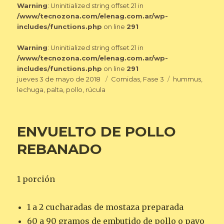
Warning
: Uninitialized string offset 21 in
/www/tecnozona.com/elenag.com.ar/wp-
includes/functions.php
on line
291
Warning
: Uninitialized string offset 21 in
/www/tecnozona.com/elenag.com.ar/wp-
includes/functions.php
on line
291
Publicado
Categorías
Etiquetas
jueves 3 de mayo de 2018
Comidas
,
Fase 3
hummus
,
el
lechuga
,
palta
,
pollo
,
rúcula
ENVUELTO DE POLLO
REBANADO
1 porción
1 a 2 cucharadas de mostaza preparada
60 a 90 gramos de embutido de pollo o pavo