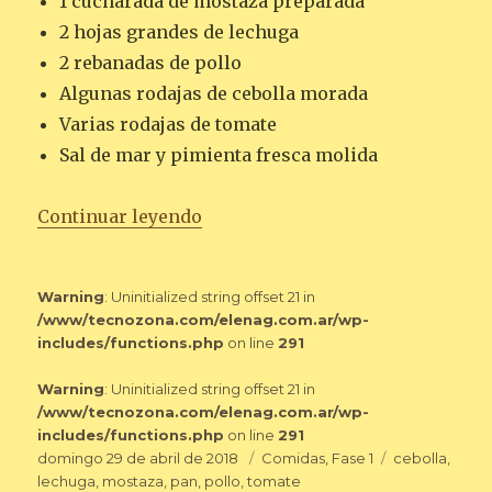
1 cucharada de mostaza preparada
2 hojas grandes de lechuga
2 rebanadas de pollo
Algunas rodajas de cebolla morada
Varias rodajas de tomate
Sal de mar y pimienta fresca molida
«SÁNDWICH ABIERTO DE POLLO
Continuar leyendo
Warning
: Uninitialized string offset 21 in
/www/tecnozona.com/elenag.com.ar/wp-
includes/functions.php
on line
291
Warning
: Uninitialized string offset 21 in
/www/tecnozona.com/elenag.com.ar/wp-
includes/functions.php
on line
291
Publicado
Categorías
Etiquetas
domingo 29 de abril de 2018
Comidas
,
Fase 1
cebolla
,
el
lechuga
,
mostaza
,
pan
,
pollo
,
tomate