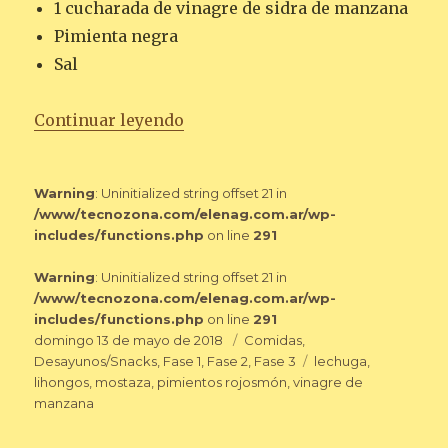
1 cucharada de vinagre de sidra de manzana
Pimienta negra
Sal
«ENSALADA CON VINAGRETA DE
Continuar leyendo
Warning
: Uninitialized string offset 21 in
/www/tecnozona.com/elenag.com.ar/wp-
includes/functions.php
on line
291
Warning
: Uninitialized string offset 21 in
/www/tecnozona.com/elenag.com.ar/wp-
includes/functions.php
on line
291
Publicado
Categorías
domingo 13 de mayo de 2018
Comidas
,
el
Etiquetas
Desayunos/Snacks
,
Fase 1
,
Fase 2
,
Fase 3
lechuga
,
lihongos
,
mostaza
,
pimientos rojosmón
,
vinagre de
manzana