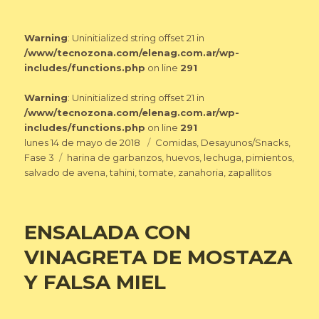
Warning
: Uninitialized string offset 21 in
/www/tecnozona.com/elenag.com.ar/wp-
includes/functions.php
on line
291
Warning
: Uninitialized string offset 21 in
/www/tecnozona.com/elenag.com.ar/wp-
includes/functions.php
on line
291
Publicado
Categorías
lunes 14 de mayo de 2018
Comidas
,
Desayunos/Snacks
,
el
Etiquetas
Fase 3
harina de garbanzos
,
huevos
,
lechuga
,
pimientos
,
salvado de avena
,
tahini
,
tomate
,
zanahoria
,
zapallitos
ENSALADA CON
VINAGRETA DE MOSTAZA
Y FALSA MIEL