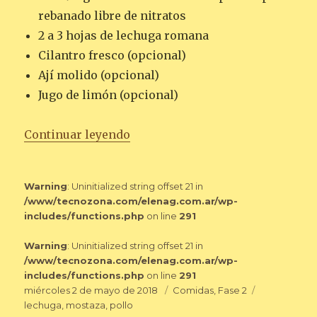
rebanado libre de nitratos
2 a 3 hojas de lechuga romana
Cilantro fresco (opcional)
Ají molido (opcional)
Jugo de limón (opcional)
«ENVUELTO DE POLLO REBANA
Continuar leyendo
Warning
: Uninitialized string offset 21 in
/www/tecnozona.com/elenag.com.ar/wp-
includes/functions.php
on line
291
Warning
: Uninitialized string offset 21 in
/www/tecnozona.com/elenag.com.ar/wp-
includes/functions.php
on line
291
Publicado
Categorías
Etiquetas
miércoles 2 de mayo de 2018
Comidas
,
Fase 2
el
lechuga
,
mostaza
,
pollo