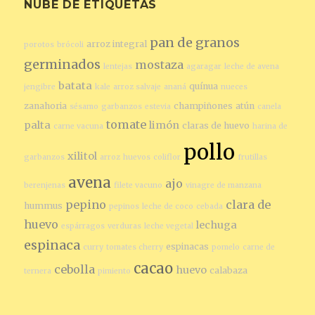
NUBE DE ETIQUETAS
pan de granos
arroz integral
porotos
brócoli
germinados
mostaza
lentejas
agaragar
leche de avena
batata
quínua
jengibre
kale
arroz salvaje
ananá
nueces
zanahoria
champiñones
atún
sésamo
garbanzos
estevia
canela
tomate
palta
limón
claras de huevo
carne vacuna
harina de
pollo
xilitol
garbanzos
arroz
huevos
coliflor
frutillas
avena
ajo
berenjenas
filete vacuno
vinagre de manzana
pepino
clara de
hummus
pepinos
leche de coco
cebada
huevo
lechuga
espárragos
verduras
leche vegetal
espinaca
espinacas
curry
tomates cherry
pomelo
carne de
cacao
cebolla
huevo
calabaza
ternera
pimiento