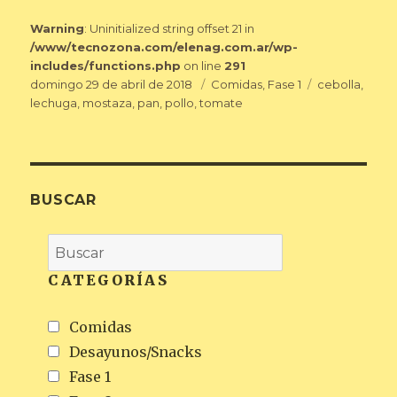
Warning
: Uninitialized string offset 21 in
/www/tecnozona.com/elenag.com.ar/wp-
includes/functions.php
on line
291
Publicado
Categorías
Etiquetas
domingo 29 de abril de 2018
Comidas
,
Fase 1
cebolla
,
el
lechuga
,
mostaza
,
pan
,
pollo
,
tomate
BUSCAR
CATEGORÍAS
Comidas
Desayunos/Snacks
Fase 1