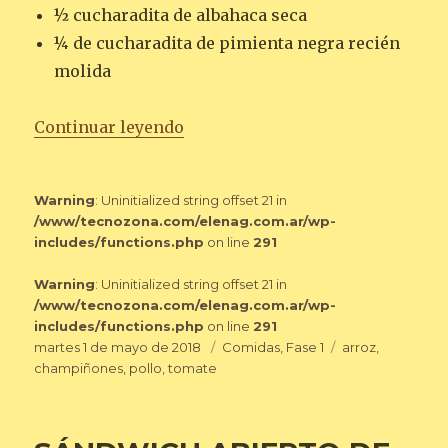
½ cucharadita de albahaca seca
¼ de cucharadita de pimienta negra recién
molida
«POLLO A LA ITALIANA CON AR
Continuar leyendo
Warning
: Uninitialized string offset 21 in
/www/tecnozona.com/elenag.com.ar/wp-
includes/functions.php
on line
291
Warning
: Uninitialized string offset 21 in
/www/tecnozona.com/elenag.com.ar/wp-
includes/functions.php
on line
291
Publicado
Categorías
Etiquetas
martes 1 de mayo de 2018
Comidas
,
Fase 1
arroz
,
el
champiñones
,
pollo
,
tomate