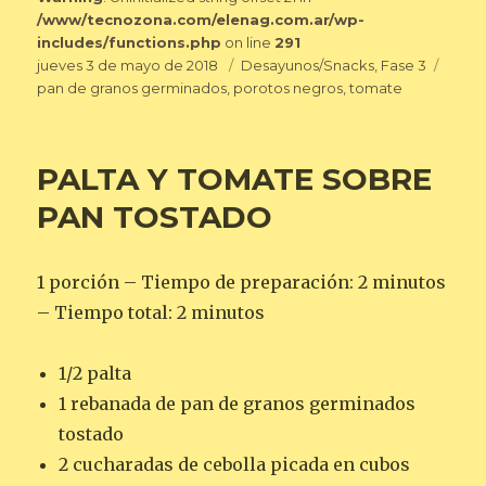
/www/tecnozona.com/elenag.com.ar/wp-
includes/functions.php
on line
291
Publicado
Categorías
Etiqu
jueves 3 de mayo de 2018
Desayunos/Snacks
,
Fase 3
el
pan de granos germinados
,
porotos negros
,
tomate
PALTA Y TOMATE SOBRE
PAN TOSTADO
1 porción – Tiempo de preparación: 2 minutos
– Tiempo total: 2 minutos
1/2 palta
1 rebanada de pan de granos germinados
tostado
2 cucharadas de cebolla picada en cubos