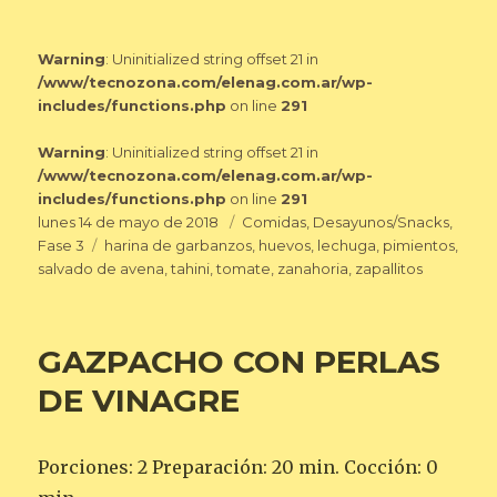
Warning
: Uninitialized string offset 21 in
/www/tecnozona.com/elenag.com.ar/wp-
includes/functions.php
on line
291
Warning
: Uninitialized string offset 21 in
/www/tecnozona.com/elenag.com.ar/wp-
includes/functions.php
on line
291
Publicado
Categorías
lunes 14 de mayo de 2018
Comidas
,
Desayunos/Snacks
,
el
Etiquetas
Fase 3
harina de garbanzos
,
huevos
,
lechuga
,
pimientos
,
salvado de avena
,
tahini
,
tomate
,
zanahoria
,
zapallitos
GAZPACHO CON PERLAS
DE VINAGRE
Porciones: 2 Preparación: 20 min. Cocción: 0