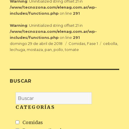
Warning
: Uninitialized string offset 21 in
/www/tecnozona.com/elenag.com.ar/wp-
includes/functions.php
on line
291
Warning
: Uninitialized string offset 21 in
/www/tecnozona.com/elenag.com.ar/wp-
includes/functions.php
on line
291
Publicado
Categorías
Etiquetas
domingo 29 de abril de 2018
Comidas
,
Fase 1
cebolla
,
el
lechuga
,
mostaza
,
pan
,
pollo
,
tomate
BUSCAR
CATEGORÍAS
Comidas