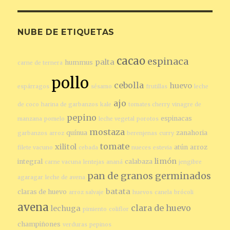
NUBE DE ETIQUETAS
cacao
espinaca
palta
hummus
carne de ternera
pollo
cebolla
huevo
espárragos
sésamo
frutillas
leche
ajo
de coco
harina de garbanzos
kale
tomates cherry
vinagre de
pepino
espinacas
manzana
pomelo
leche vegetal
porotos
mostaza
quínua
zanahoria
garbanzos
arroz
berenjenas
curry
tomate
xilitol
atún
arroz
filete vacuno
cebada
nueces
estevia
limón
integral
calabaza
carne vacuna
lentejas
ananá
jengibre
pan de granos germinados
agaragar
leche de avena
batata
claras de huevo
arroz salvaje
huevos
canela
brócoli
avena
clara de huevo
lechuga
pimiento
coliflor
champiñones
verduras
pepinos