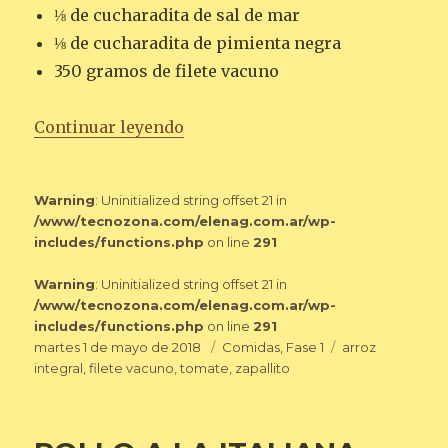
⅛ de cucharadita de sal de mar
⅛ de cucharadita de pimienta negra
350 gramos de filete vacuno
«FILETE VACUNO CON ARROZ I
Continuar leyendo
Warning
: Uninitialized string offset 21 in
/www/tecnozona.com/elenag.com.ar/wp-
includes/functions.php
on line
291
Warning
: Uninitialized string offset 21 in
/www/tecnozona.com/elenag.com.ar/wp-
includes/functions.php
on line
291
Publicado
Categorías
Etiquetas
martes 1 de mayo de 2018
Comidas
,
Fase 1
arroz
el
integral
,
filete vacuno
,
tomate
,
zapallito