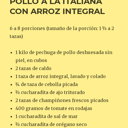
POLLO A LA ITALIANA
CON ARROZ INTEGRAL
6 a 8 porciones (tamaño de la porción: 1 ½ a 2
tazas)
1 kilo de pechuga de pollo deshuesada sin
piel, en cubos
2 tazas de caldo
1 taza de arroz integral, lavado y colado
¼ de taza de cebolla picada
½ cucharadita de ajo triturado
2 tazas de champiñones frescos picados
400 gramos de tomate en rodajas
1 cucharadita de sal de mar
½ cucharadita de orégano seco