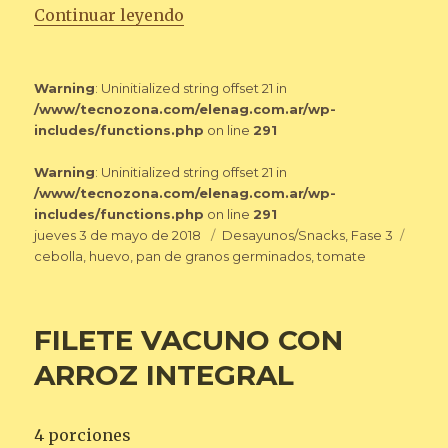
«HUEVO Y PAN TOSTADO CON 
Continuar leyendo
Warning
: Uninitialized string offset 21 in
/www/tecnozona.com/elenag.com.ar/wp-
includes/functions.php
on line
291
Warning
: Uninitialized string offset 21 in
/www/tecnozona.com/elenag.com.ar/wp-
includes/functions.php
on line
291
Publicado
Categorías
Etiqu
jueves 3 de mayo de 2018
Desayunos/Snacks
,
Fase 3
el
cebolla
,
huevo
,
pan de granos germinados
,
tomate
FILETE VACUNO CON
ARROZ INTEGRAL
4 porciones