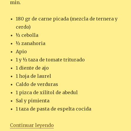
min.
180 gr de carne picada (mezcla de ternera y
cerdo)
½ cebolla
½ zanahoria
Apio
1 y ½ taza de tomate triturado
1 diente de ajo
1 hoja de laurel
Caldo de verduras
1 pizca de xilitol de abedul
Sal y pimienta
1 taza de pasta de espelta cocida
«PASTA CON SALSA BOLOÑESA S
Continuar leyendo