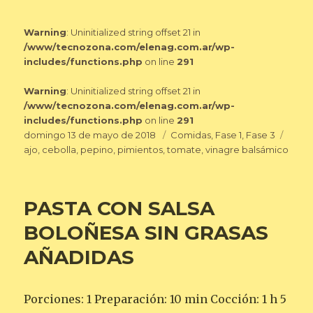
Warning
: Uninitialized string offset 21 in
/www/tecnozona.com/elenag.com.ar/wp-
includes/functions.php
on line
291
Warning
: Uninitialized string offset 21 in
/www/tecnozona.com/elenag.com.ar/wp-
includes/functions.php
on line
291
Publicado
Categorías
Etiqu
domingo 13 de mayo de 2018
Comidas
,
Fase 1
,
Fase 3
el
ajo
,
cebolla
,
pepino
,
pimientos
,
tomate
,
vinagre balsámico
PASTA CON SALSA
BOLOÑESA SIN GRASAS
AÑADIDAS
Porciones: 1 Preparación: 10 min Cocción: 1 h 5