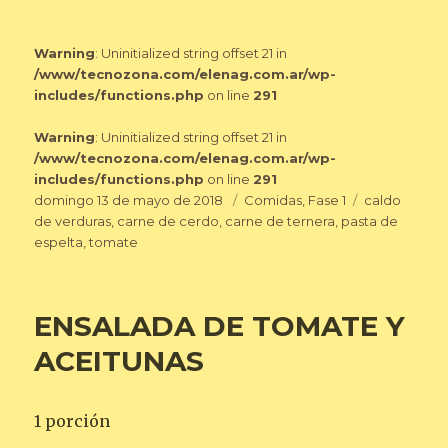
Warning
: Uninitialized string offset 21 in
/www/tecnozona.com/elenag.com.ar/wp-
includes/functions.php
on line
291
Warning
: Uninitialized string offset 21 in
/www/tecnozona.com/elenag.com.ar/wp-
includes/functions.php
on line
291
Publicado
Categorías
Etiquetas
domingo 13 de mayo de 2018
Comidas
,
Fase 1
caldo
el
de verduras
,
carne de cerdo
,
carne de ternera
,
pasta de
espelta
,
tomate
ENSALADA DE TOMATE Y
ACEITUNAS
1 porción