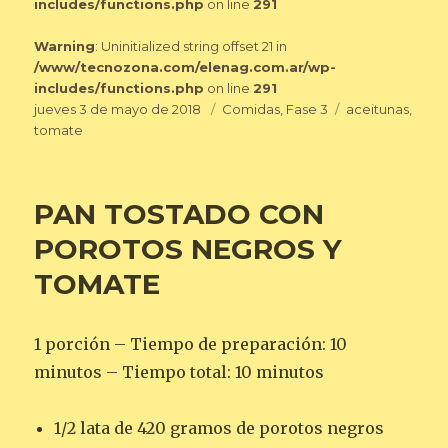
includes/functions.php
on line
291
Warning
: Uninitialized string offset 21 in
/www/tecnozona.com/elenag.com.ar/wp-
includes/functions.php
on line
291
Publicado
Categorías
Etiquetas
jueves 3 de mayo de 2018
Comidas
,
Fase 3
aceitunas
,
el
tomate
PAN TOSTADO CON
POROTOS NEGROS Y
TOMATE
1 porción – Tiempo de preparación: 10
minutos – Tiempo total: 10 minutos
1/2 lata de 420 gramos de porotos negros