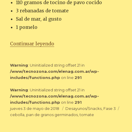
110 gramos de tocino de pavo cocido
3 rebanadas de tomate
Sal de mar, al gusto
1 pomelo
«PALTA Y TOMATE SOBRE PAN 
Continuar leyendo
Warning
: Uninitialized string offset 21 in
/www/tecnozona.com/elenag.com.ar/wp-
includes/functions.php
on line
291
Warning
: Uninitialized string offset 21 in
/www/tecnozona.com/elenag.com.ar/wp-
includes/functions.php
on line
291
Publicado
Categorías
Etiqu
jueves 3 de mayo de 2018
Desayunos/Snacks
,
Fase 3
el
cebolla
,
pan de granos germinados
,
tomate