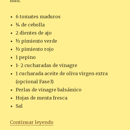
min.
6 tomates maduros
¼ de cebolla
2 dientes de ajo
½ pimiento verde
½ pimiento rojo
1 pepino
1- 2 cucharadas de vinagre
1 cucharada aceite de oliva virgen extra
(opcional Fase3)
Perlas de vinagre balsámico
Hojas de menta fresca
Sal
«GAZPACHO CON PERLAS DE VI
Continuar leyendo