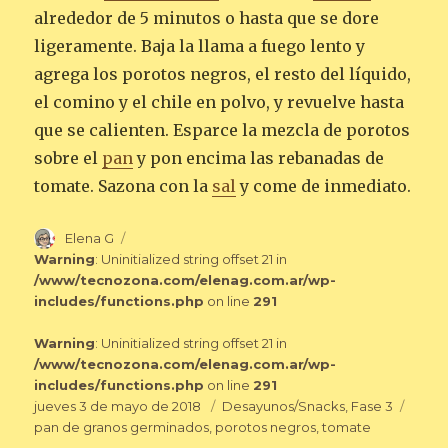
alrededor de 5 minutos o hasta que se dore
ligeramente. Baja la llama a fuego lento y
agrega los porotos negros, el resto del líquido,
el comino y el chile en polvo, y revuelve hasta
que se calienten. Esparce la mezcla de porotos
sobre el
pan
y pon encima las rebanadas de
tomate. Sazona con la
sal
y come de inmediato.
Autor
Elena G
Warning
: Uninitialized string offset 21 in
/www/tecnozona.com/elenag.com.ar/wp-
includes/functions.php
on line
291
Warning
: Uninitialized string offset 21 in
/www/tecnozona.com/elenag.com.ar/wp-
includes/functions.php
on line
291
Publicado
Categorías
Etiqu
jueves 3 de mayo de 2018
Desayunos/Snacks
,
Fase 3
el
pan de granos germinados
,
porotos negros
,
tomate