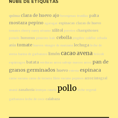
NUBE DE ETIQUETAS
clara de huevo
ajo
palta
quínua
berenjenas
frutillas
mostaza
pepino
espinacas
claras de huevo
agaragar
xilitol
champiñones
tomates cherry
curry
sésamo
porotos
cebolla
hummus
pomelo
pimiento
kale
jengibre
coliflor
cebada
tomate
lechuga
atún
huevos
vinagre de manzana
leche de
cacao
avena
limón
avena
harina de garbanzos
brócoli
pan de
batata
espárragos
verduras
arroz salvaje
nueces
arroz
granos germinados
espinaca
huevo
estevia
arroz integral
carne vacuna
carne de ternera
filete vacuno
pepinos
pollo
zanahoria
ananá
lentejas
canela
leche vegetal
calabaza
garbanzos
leche de coco