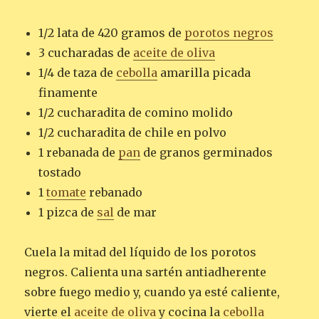
1/2 lata de 420 gramos de
porotos negros
3 cucharadas de
aceite de oliva
1/4 de taza de
cebolla
amarilla picada
finamente
1/2 cucharadita de comino molido
1/2 cucharadita de chile en polvo
1 rebanada de
pan
de granos germinados
tostado
1
tomate
rebanado
1 pizca de
sal
de mar
Cuela la mitad del líquido de los porotos
negros. Calienta una sartén antiadherente
sobre fuego medio y, cuando ya esté caliente,
vierte el
aceite de oliva
y cocina la
cebolla