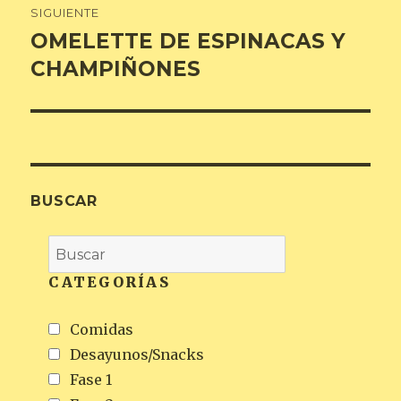
SIGUIENTE
OMELETTE DE ESPINACAS Y
Entrada
siguiente:
CHAMPIÑONES
BUSCAR
CATEGORÍAS
Comidas
Desayunos/Snacks
Fase 1