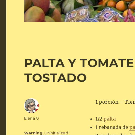
PALTA Y TOMATE
TOSTADO
1 porción – Tie
Autor
Elena G
1/2
palta
1 rebanada de
pa
Warning
: Uninitialized