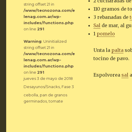
2 cucharadas d
string offset 21 in
110 gramos de t
/www/tecnozona.com/e
lenag.com.ar/wp-
3 rebanadas de
includes/functions.php
Sal
de mar, al gu
on line
291
1
pomelo
Warning
: Uninitialized
string offset 21 in
Unta la
palta
sob
/www/tecnozona.com/e
tocino de pavo.
lenag.com.ar/wp-
includes/functions.php
on line
291
Espolvorea
sal
a
Publicado
jueves 3 de mayo de 2018
el
Categorías
Desayunos/Snacks
,
Fase 3
Etiquetas
cebolla
,
pan de granos
germinados
,
tomate