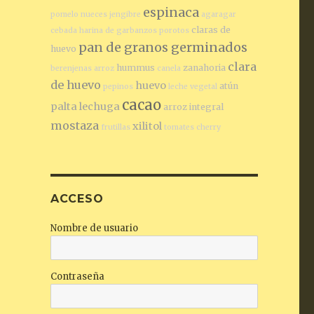
espinaca
pomelo
nueces
jengibre
agaragar
claras de
cebada
harina de garbanzos
porotos
pan de granos germinados
huevo
clara
hummus
zanahoria
berenjenas
arroz
canela
de huevo
huevo
atún
pepinos
leche vegetal
cacao
palta
lechuga
arroz integral
mostaza
xilitol
frutillas
tomates cherry
ACCESO
Nombre de usuario
Contraseña