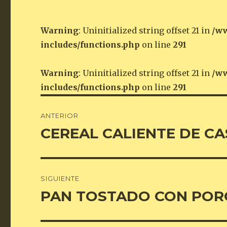
Warning
: Uninitialized string offset 21 in
/ww
includes/functions.php
on line
291
Warning
: Uninitialized string offset 21 in
/ww
includes/functions.php
on line
291
Navegación
ANTERIOR
de
CEREAL CALIENTE DE C
Entrada
anterior:
entradas
SIGUIENTE
PAN TOSTADO CON POR
Entrada
siguiente: