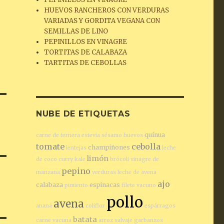
HUEVOS RANCHEROS CON VERDURAS
VARIADAS Y GORDITA VEGANA CON
SEMILLAS DE LINO
PEPINILLOS EN VINAGRE
TORTITAS DE CALABAZA
TARTITAS DE CEBOLLAS
NUBE DE ETIQUETAS
quínua
carne de ternera
estevia
sésamo
huevos
tomate
cebolla
champiñones
lentejas
leche
limón
de coco
curry
kale
brócoli
vinagre de
pepino
manzana
verduras
leche de avena
ajo
calabaza
espinacas
pimiento
filete vacuno
pollo
avena
ananá
coliflor
espárragos
batata
carne vacuna
arroz salvaje
garbanzos