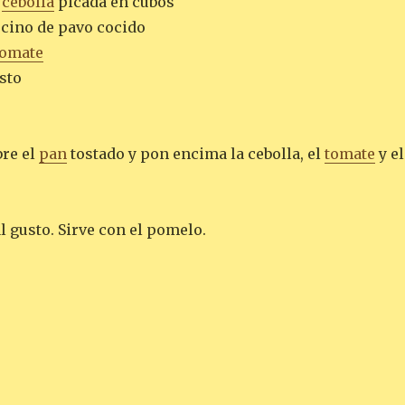
e
cebolla
picada en cubos
ocino de pavo cocido
tomate
sto
re el
pan
tostado y pon encima la cebolla, el
tomate
y el
l gusto. Sirve con el pomelo.