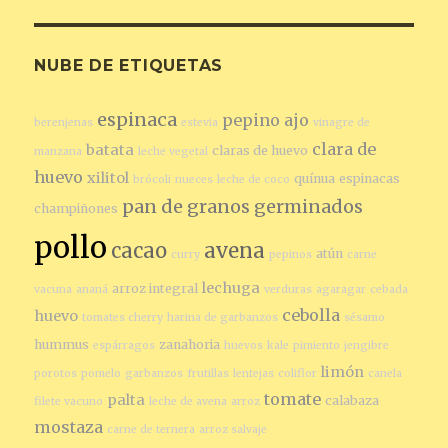
NUBE DE ETIQUETAS
espinaca
pepino
ajo
berenjenas
estevia
vinagre de
clara de
batata
claras de huevo
manzana
leche vegetal
huevo
xilitol
quínua
espinacas
brócoli
nueces
leche de coco
pan de granos germinados
champiñones
pollo
cacao
avena
atún
curry
pepinos
carne
lechuga
arroz integral
vacuna
ananá
verduras
agaragar
cebada
cebolla
huevo
tomates cherry
harina de garbanzos
sésamo
hummus
zanahoria
espárragos
huevos
kale
pimiento
jengibre
limón
porotos
pomelo
garbanzos
frutillas
lentejas
coliflor
canela
tomate
palta
calabaza
filete vacuno
leche de avena
arroz
mostaza
carne de ternera
arroz salvaje