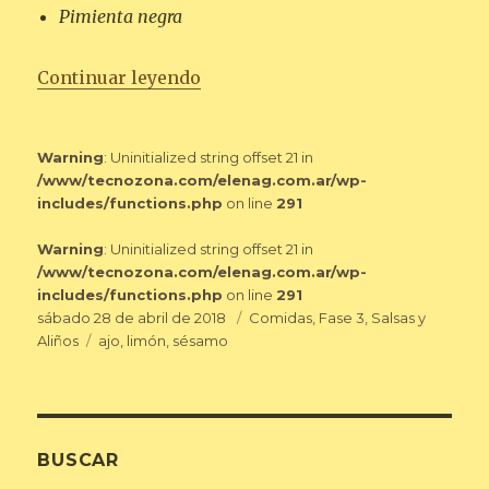
Pimienta negra
«ADEREZO DE ENSALADA Y PAR
Continuar leyendo
Warning
: Uninitialized string offset 21 in
/www/tecnozona.com/elenag.com.ar/wp-
includes/functions.php
on line
291
Warning
: Uninitialized string offset 21 in
/www/tecnozona.com/elenag.com.ar/wp-
includes/functions.php
on line
291
Publicado
Categorías
sábado 28 de abril de 2018
Comidas
,
Fase 3
,
Salsas y
el
Etiquetas
Aliños
ajo
,
limón
,
sésamo
BUSCAR