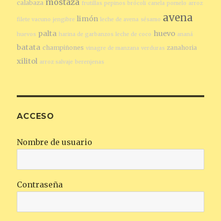
mostaza
calabaza
frutillas
pepinos
brócoli
canela
pomelo
arroz
avena
limón
filete vacuno
jengibre
leche de avena
sésamo
palta
huevo
huevos
harina de garbanzos
leche de coco
ananá
batata
champiñones
zanahoria
vinagre de manzana
verduras
xilitol
arroz salvaje
berenjenas
ACCESO
Nombre de usuario
Contraseña