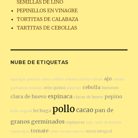
SEMILLAS DE LINO
PEPINILLOS EN VINAGRE
TORTITAS DE CALABAZA
TARTITAS DE CEBOLLAS
NUBE DE ETIQUETAS
ajo
agaragar
porotos
curry
coliflor
tomates cherry
cebada
estevia
cebolla
atún
quínua
hummus
garbanzos
lentejas
pimiento
espinaca
clara de huevo
pepino
claras de huevo
pollo
cacao
pan de
lechuga
leche vegetal
granos germinados
espinacas
kale
carne de ternera
tomate
arroz integral
espárragos
carne vacuna
nueces