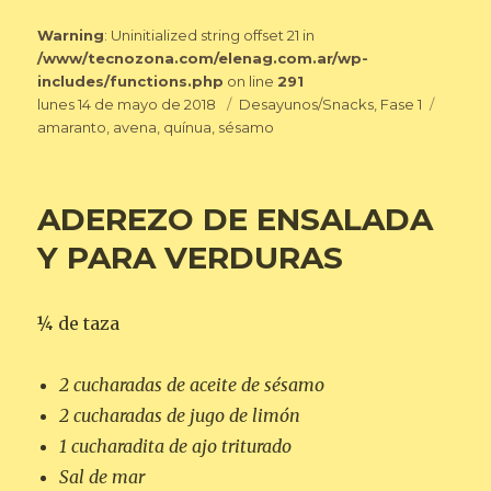
Warning
: Uninitialized string offset 21 in
/www/tecnozona.com/elenag.com.ar/wp-
includes/functions.php
on line
291
Publicado
Categorías
Etique
lunes 14 de mayo de 2018
Desayunos/Snacks
,
Fase 1
el
amaranto
,
avena
,
quínua
,
sésamo
ADEREZO DE ENSALADA
Y PARA VERDURAS
¼ de taza
2 cucharadas de aceite de sésamo
2 cucharadas de jugo de limón
1 cucharadita de ajo triturado
Sal de mar