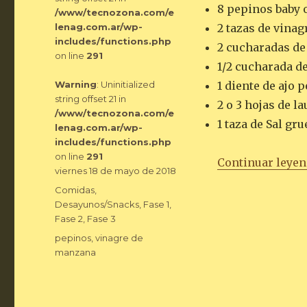
8 pepinos baby 
/www/tecnozona.com/e
lenag.com.ar/wp-
2 tazas de vina
includes/functions.php
2 cucharadas de
on line
291
1/2 cucharada d
Warning
: Uninitialized
1 diente de ajo 
string offset 21 in
2 o 3 hojas de la
/www/tecnozona.com/e
1 taza de Sal gru
lenag.com.ar/wp-
includes/functions.php
on line
291
Continuar leye
Publicado
viernes 18 de mayo de 2018
el
Categorías
Comidas
,
Desayunos/Snacks
,
Fase 1
,
Fase 2
,
Fase 3
Etiquetas
pepinos
,
vinagre de
manzana