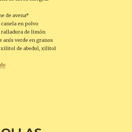
he de avena*
 canela en polvo
 ralladura de limón
e anís verde en granos
ilitol de abedul, xilitol
«TORTITAS DE CALABAZA»
ndo