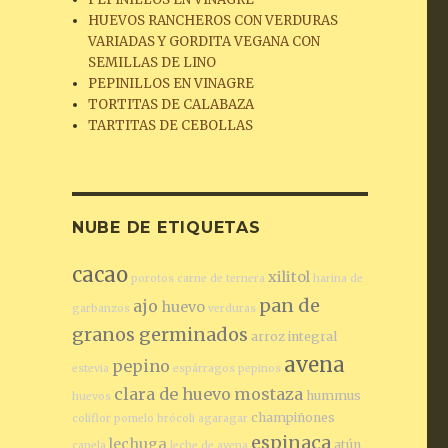
HUEVOS RANCHEROS CON VERDURAS
VARIADAS Y GORDITA VEGANA CON
SEMILLAS DE LINO
PEPINILLOS EN VINAGRE
TORTITAS DE CALABAZA
TARTITAS DE CEBOLLAS
NUBE DE ETIQUETAS
cacao
xilitol
porotos
carne de ternera
harina de
pan de
ajo
huevo
garbanzos
verduras
granos germinados
arroz integral
avena
pepino
estevia
espárragos
pepinos
clara de huevo
mostaza
hummus
huevos
champiñones
coliflor
pomelo
brócoli
agaragar
espinaca
lechuga
atún
canela
leche de avena