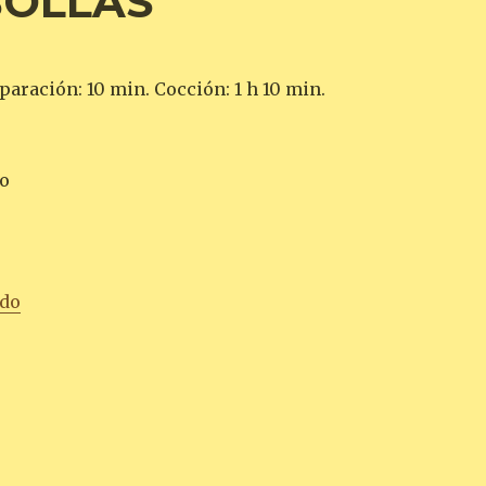
BOLLAS
paración: 10 min. Cocción: 1 h 10 min.
vo
«TARTITAS DE CEBOLLAS»
ndo