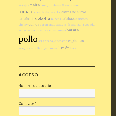
palta
lentejas
curry
pimiento
filete vacuno
tomate
claras de huevo
arroz
leche vegetal
cebolla
zanahoria
calabaza
nueces
tomates
quínua
cherry
berenjenas
vinagre de manzana
cebada
batata
leche de coco
carne vacuna
ananá
pollo
espinacas
arroz salvaje
sésamo
limón
jengibre
frutillas
garbanzos
kale
ACCESO
Nombre de usuario
Contraseña