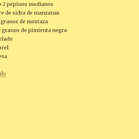
o 2 pepinos medianos
gre de sidra de manzanas
 granos de mostaza
e granos de pimienta negra
pelado
urel
esa
«PEPINILLOS EN VINAGRE»
ndo