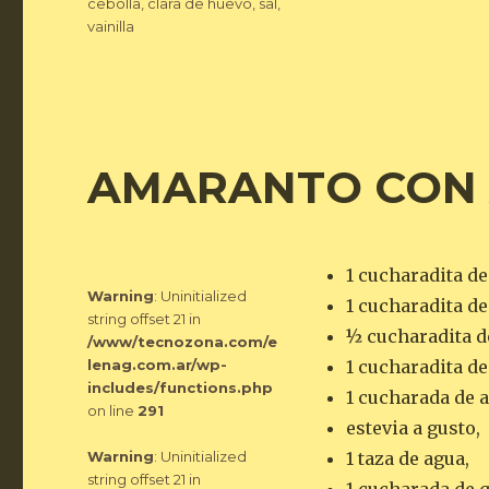
Etiquetas
cebolla
,
clara de huevo
,
sal
,
vainilla
AMARANTO CON 
1 cucharadita d
Warning
: Uninitialized
1 cucharadita de
string offset 21 in
½ cucharadita d
/www/tecnozona.com/e
lenag.com.ar/wp-
1 cucharadita de
includes/functions.php
1 cucharada de 
on line
291
estevia a gusto,
Warning
: Uninitialized
1 taza de agua,
string offset 21 in