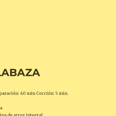
LABAZA
eparación: 40 min Cocción: 5 min.
za
ina de arroz integral