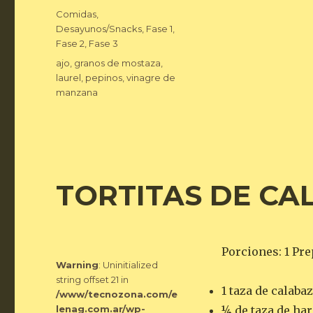
el
Categorías
Comidas
,
Desayunos/Snacks
,
Fase 1
,
Fase 2
,
Fase 3
Etiquetas
ajo
,
granos de mostaza
,
laurel
,
pepinos
,
vinagre de
manzana
TORTITAS DE CA
Porciones: 1 Pr
Warning
: Uninitialized
string offset 21 in
1 taza de calaba
/www/tecnozona.com/e
lenag.com.ar/wp-
¼ de taza de har