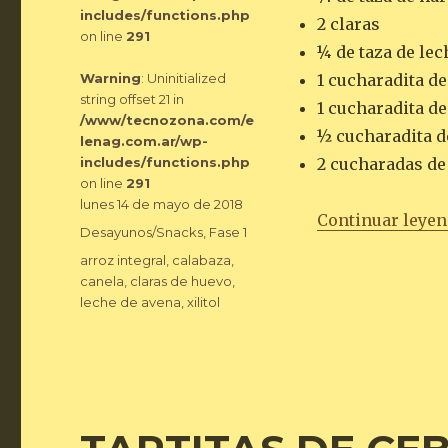
includes/functions.php
2 claras
on line
291
¼ de taza de lec
Warning
: Uninitialized
1 cucharadita de
string offset 21 in
1 cucharadita de
/www/tecnozona.com/e
½ cucharadita d
lenag.com.ar/wp-
includes/functions.php
2 cucharadas de x
on line
291
Publicado
lunes 14 de mayo de 2018
Continuar leye
el
Categorías
Desayunos/Snacks
,
Fase 1
Etiquetas
arroz integral
,
calabaza
,
canela
,
claras de huevo
,
leche de avena
,
xilitol