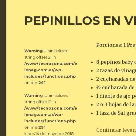
PEPINILLOS EN 
Porciones: 1 Pre
Warning
: Uninitialized
string offset 21 in
8 pepinos baby 
/www/tecnozona.com/e
lenag.com.ar/wp-
2 tazas de vina
includes/functions.php
2 cucharadas de
on line
291
½ cucharada de 
Warning
: Uninitialized
1 diente de ajo 
string offset 21 in
2 o 3 hojas de la
/www/tecnozona.com/e
1 taza de Sal gru
lenag.com.ar/wp-
includes/functions.php
on line
291
Continuar leye
Publicado
lunes 14 de mayo de 2018