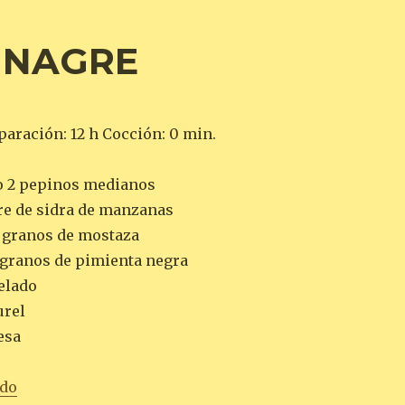
VINAGRE
paración: 12 h Cocción: 0 min.
o 2 pepinos medianos
gre de sidra de manzanas
 granos de mostaza
granos de pimienta negra
pelado
urel
esa
«PEPINILLOS EN VINAGRE»
ndo