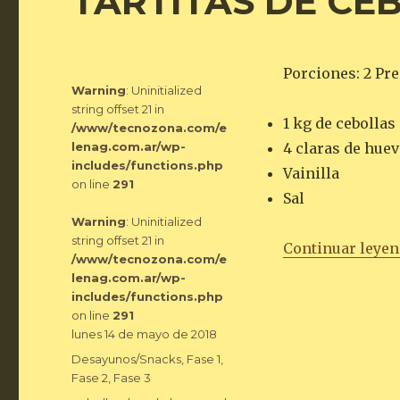
TARTITAS DE CE
Porciones: 2 Pre
Warning
: Uninitialized
string offset 21 in
1 kg de cebollas
/www/tecnozona.com/e
lenag.com.ar/wp-
4 claras de hue
includes/functions.php
Vainilla
on line
291
Sal
Warning
: Uninitialized
string offset 21 in
Continuar leye
/www/tecnozona.com/e
lenag.com.ar/wp-
includes/functions.php
on line
291
Publicado
lunes 14 de mayo de 2018
el
Categorías
Desayunos/Snacks
,
Fase 1
,
Fase 2
,
Fase 3