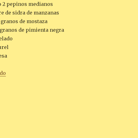
o 2 pepinos medianos
gre de sidra de manzanas
 granos de mostaza
granos de pimienta negra
pelado
urel
esa
«PEPINILLOS EN VINAGRE»
ndo