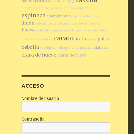
xilitol
hummus
arroz integral
porotos
verduras
sésamo
coliflor
jengibre
espinaca
champiñones
carne de ternera
limón
cebada
carne vacuna
curry
leche vegetal
huevo
leche de avena
harina de garbanzos
tomates
cacao
batata
palta
cherry
arroz salvaje
ananá
cebolla
calabaza
berenjenas
vinagre de manzana
clara de huevo
claras de huevo
ACCESO
Nombre de usuario
Contraseña