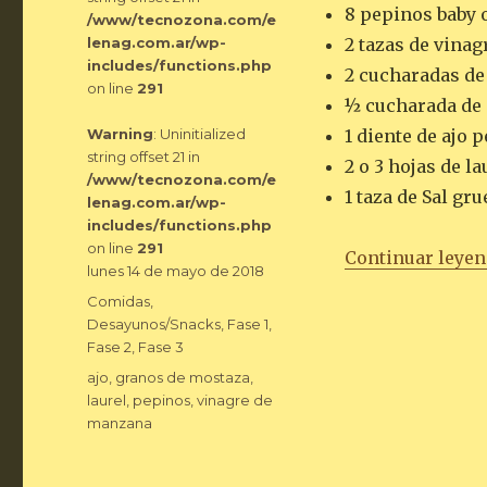
8 pepinos baby 
/www/tecnozona.com/e
lenag.com.ar/wp-
2 tazas de vina
includes/functions.php
2 cucharadas de
on line
291
½ cucharada de 
Warning
: Uninitialized
1 diente de ajo 
string offset 21 in
2 o 3 hojas de la
/www/tecnozona.com/e
1 taza de Sal gru
lenag.com.ar/wp-
includes/functions.php
on line
291
Continuar leye
Publicado
lunes 14 de mayo de 2018
el
Categorías
Comidas
,
Desayunos/Snacks
,
Fase 1
,
Fase 2
,
Fase 3
Etiquetas
ajo
,
granos de mostaza
,
laurel
,
pepinos
,
vinagre de
manzana