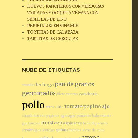
HUEVOS RANCHEROS CON VERDURAS
VARIADAS Y GORDITA VEGANA CON
SEMILLAS DE LINO
PEPINILLOS EN VINAGRE
TORTITAS DE CALABAZA
TARTITAS DE CEBOLLAS
NUBE DE ETIQUETAS
pan de granos
lechuga
frutillas
germinados
zanahoria
filete vacuno
pollo
tomate
pepino
ajo
atún
arroz
canela
nueces
pepinos
agaragar
pimiento
kale
estevia
mostaza
espinacas
garbanzos
brócoli
pomelo
quínua
espárragos
lentejas
huevos
leche de coco
avena