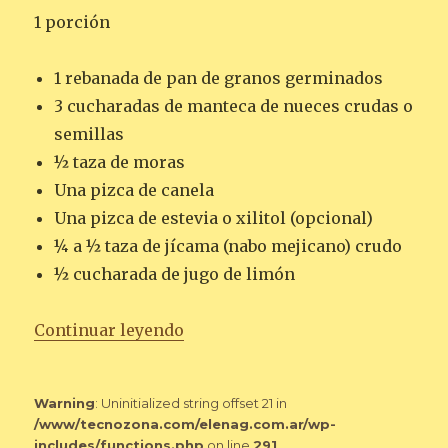
1 porción
1 rebanada de pan de granos germinados
3 cucharadas de manteca de nueces crudas o
semillas
½ taza de moras
Una pizca de canela
Una pizca de estevia o xilitol (opcional)
¼ a ½ taza de jícama (nabo mejicano) crudo
½ cucharada de jugo de limón
«PAN TOSTADO CON MANTECA 
Continuar leyendo
Warning
: Uninitialized string offset 21 in
/www/tecnozona.com/elenag.com.ar/wp-
includes/functions.php
on line
291