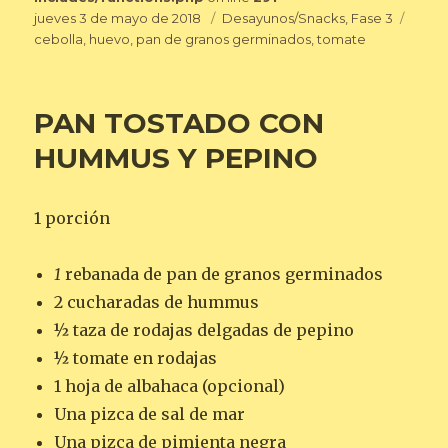
Publicado
Categorías
Etiqu
jueves 3 de mayo de 2018
Desayunos/Snacks
,
Fase 3
el
cebolla
,
huevo
,
pan de granos germinados
,
tomate
PAN TOSTADO CON
HUMMUS Y PEPINO
1 porción
1
rebanada de pan de granos germinados
2 cucharadas de hummus
½ taza de rodajas delgadas de pepino
½ tomate en rodajas
1 hoja de albahaca (opcional)
Una pizca de sal de mar
Una pizca de pimienta negra