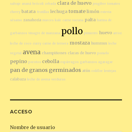
clara de huevo
salvaje
ananá
brócoli
cebada
jengibre
tomates
tomate
batata
lechuga
limón
cherry
frutillas
estevia
palta
zanahoria
sésamo
nueces
kale
carne vacuna
harina de
pollo
huevo
garbanzos
vinagre de manzana
pimiento
arroz
mostaza
hummus
leche de coco
curry
carne de ternera
leche
avena
champiñones
claras de huevo
vegetal
pomelo
pepino
cebolla
porotos
espárragos
garbanzos
agaragar
pan de granos germinados
atún
coliflor
lentejas
calabaza
leche de avena
verduras
ACCESO
Nombre de usuario