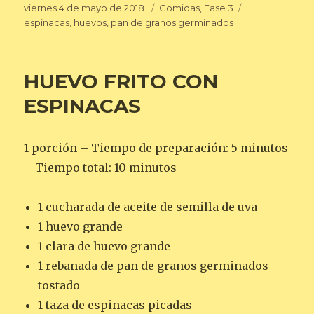
Publicado
Categorías
Etiquetas
viernes 4 de mayo de 2018
Comidas
,
Fase 3
el
espinacas
,
huevos
,
pan de granos germinados
HUEVO FRITO CON
ESPINACAS
1 porción – Tiempo de preparación: 5 minutos
– Tiempo total: 10 minutos
1 cucharada de aceite de semilla de uva
1 huevo grande
1 clara de huevo grande
1 rebanada de pan de granos germinados
tostado
1 taza de espinacas picadas