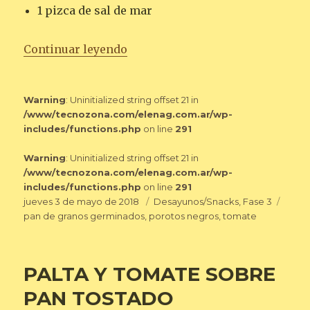
1 pizca de sal de mar
«PAN TOSTADO CON POROTOS 
Continuar leyendo
Warning
: Uninitialized string offset 21 in
/www/tecnozona.com/elenag.com.ar/wp-
includes/functions.php
on line
291
Warning
: Uninitialized string offset 21 in
/www/tecnozona.com/elenag.com.ar/wp-
includes/functions.php
on line
291
Publicado
Categorías
Etiqu
jueves 3 de mayo de 2018
Desayunos/Snacks
,
Fase 3
el
pan de granos germinados
,
porotos negros
,
tomate
PALTA Y TOMATE SOBRE
PAN TOSTADO