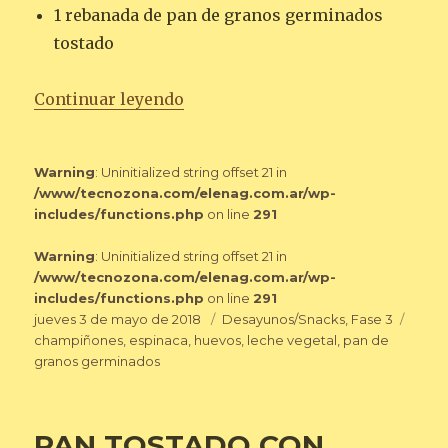
1 rebanada de pan de granos germinados
tostado
«OMELETTE DE ESPINACAS Y C
Continuar leyendo
Warning
: Uninitialized string offset 21 in
/www/tecnozona.com/elenag.com.ar/wp-
includes/functions.php
on line
291
Warning
: Uninitialized string offset 21 in
/www/tecnozona.com/elenag.com.ar/wp-
includes/functions.php
on line
291
Publicado
Categorías
Etiqu
jueves 3 de mayo de 2018
Desayunos/Snacks
,
Fase 3
el
champiñones
,
espinaca
,
huevos
,
leche vegetal
,
pan de
granos germinados
PAN TOSTADO CON