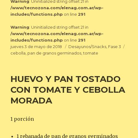
Warning
: Uninitialized string offset 21 in
/www/tecnozona.com/elenag.com.ar/wp-
includes/functions.php
on line
291
Warning
: Uninitialized string offset 21 in
/www/tecnozona.com/elenag.com.ar/wp-
includes/functions.php
on line
291
Publicado
Categorías
Etiqu
jueves 3 de mayo de 2018
Desayunos/Snacks
,
Fase 3
el
cebolla
,
pan de granos germinados
,
tomate
HUEVO Y PAN TOSTADO
CON TOMATE Y CEBOLLA
MORADA
1 porción
1 rebanada de pan de granos germinados