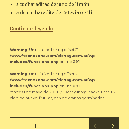
2 cucharaditas de jugo de limón
⅛ de cucharadita de Estevia o xili
«PAN CON FRUTILLAS»
Continuar leyendo
Warning
: Uninitialized string offset 21 in
/www/tecnozona.com/elenag.com.ar/wp-
includes/functions.php
on line
291
Warning
: Uninitialized string offset 21 in
/www/tecnozona.com/elenag.com.ar/wp-
includes/functions.php
on line
291
Publicado
Categorías
Etique
martes 1 de mayo de 2018
Desayunos/Snacks
,
Fase 1
el
clara de huevo
,
frutillas
,
pan de granos germinados
Navegación
PÁGINA
1