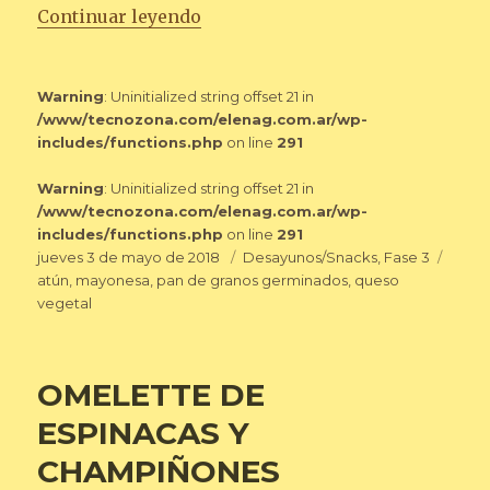
«SÁNDWICH CALIENTE DE TOMA
Continuar leyendo
Warning
: Uninitialized string offset 21 in
/www/tecnozona.com/elenag.com.ar/wp-
includes/functions.php
on line
291
Warning
: Uninitialized string offset 21 in
/www/tecnozona.com/elenag.com.ar/wp-
includes/functions.php
on line
291
Publicado
Categorías
Etiqu
jueves 3 de mayo de 2018
Desayunos/Snacks
,
Fase 3
el
atún
,
mayonesa
,
pan de granos germinados
,
queso
vegetal
OMELETTE DE
ESPINACAS Y
CHAMPIÑONES