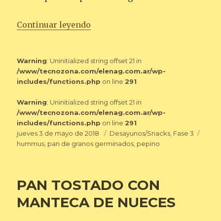
«PAN TOSTADO CON HUMMUS Y
Continuar leyendo
Warning
: Uninitialized string offset 21 in
/www/tecnozona.com/elenag.com.ar/wp-
includes/functions.php
on line
291
Warning
: Uninitialized string offset 21 in
/www/tecnozona.com/elenag.com.ar/wp-
includes/functions.php
on line
291
Publicado
Categorías
Etiqu
jueves 3 de mayo de 2018
Desayunos/Snacks
,
Fase 3
el
hummus
,
pan de granos germinados
,
pepino
PAN TOSTADO CON
MANTECA DE NUECES