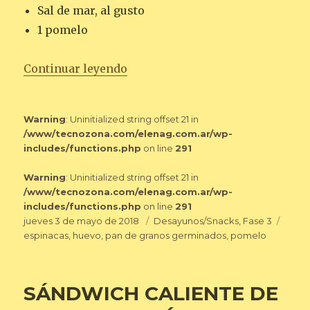
Sal de mar, al gusto
1 pomelo
«HUEVO FRITO CON ESPINACAS
Continuar leyendo
Warning
: Uninitialized string offset 21 in
/www/tecnozona.com/elenag.com.ar/wp-
includes/functions.php
on line
291
Warning
: Uninitialized string offset 21 in
/www/tecnozona.com/elenag.com.ar/wp-
includes/functions.php
on line
291
Publicado
Categorías
Etiqu
jueves 3 de mayo de 2018
Desayunos/Snacks
,
Fase 3
el
espinacas
,
huevo
,
pan de granos germinados
,
pomelo
SÁNDWICH CALIENTE DE