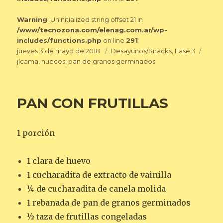
Warning
: Uninitialized string offset 21 in
/www/tecnozona.com/elenag.com.ar/wp-
includes/functions.php
on line
291
Publicado
Categorías
Etiqu
jueves 3 de mayo de 2018
Desayunos/Snacks
,
Fase 3
el
jícama
,
nueces
,
pan de granos germinados
PAN CON FRUTILLAS
1 porción
1 clara de huevo
1 cucharadita de extracto de vainilla
¼ de cucharadita de canela molida
1 rebanada de pan de granos germinados
½ taza de frutillas congeladas