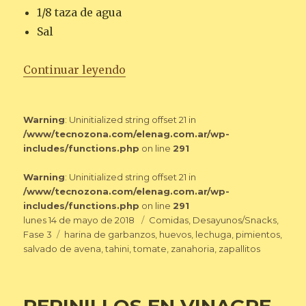
1/8 taza de agua
Sal
«HUEVOS RANCHEROS CON VERD
Continuar leyendo
Warning
: Uninitialized string offset 21 in
/www/tecnozona.com/elenag.com.ar/wp-
includes/functions.php
on line
291
Warning
: Uninitialized string offset 21 in
/www/tecnozona.com/elenag.com.ar/wp-
includes/functions.php
on line
291
Publicado
Categorías
lunes 14 de mayo de 2018
Comidas
,
Desayunos/Snacks
,
el
Etiquetas
Fase 3
harina de garbanzos
,
huevos
,
lechuga
,
pimientos
,
salvado de avena
,
tahini
,
tomate
,
zanahoria
,
zapallitos