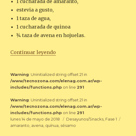
1 cucharada de amaranto,
estevia a gusto,
1 taza de agua,
1 cucharada de quinoa
¼ taza de avena en hojuelas.
«AMARANTO CON AVENA Y LINA
Continuar leyendo
Warning
: Uninitialized string offset 21 in
/www/tecnozona.com/elenag.com.ar/wp-
includes/functions.php
on line
291
Warning
: Uninitialized string offset 21 in
/www/tecnozona.com/elenag.com.ar/wp-
includes/functions.php
on line
291
Publicado
Categorías
Etique
lunes 14 de mayo de 2018
Desayunos/Snacks
,
Fase 1
el
amaranto
,
avena
,
quínua
,
sésamo