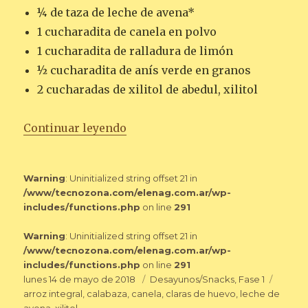
¼ de taza de leche de avena*
1 cucharadita de canela en polvo
1 cucharadita de ralladura de limón
½ cucharadita de anís verde en granos
2 cucharadas de xilitol de abedul, xilitol
«TORTITAS DE CALABAZA»
Continuar leyendo
Warning
: Uninitialized string offset 21 in
/www/tecnozona.com/elenag.com.ar/wp-
includes/functions.php
on line
291
Warning
: Uninitialized string offset 21 in
/www/tecnozona.com/elenag.com.ar/wp-
includes/functions.php
on line
291
Publicado
Categorías
Etique
lunes 14 de mayo de 2018
Desayunos/Snacks
,
Fase 1
el
arroz integral
,
calabaza
,
canela
,
claras de huevo
,
leche de