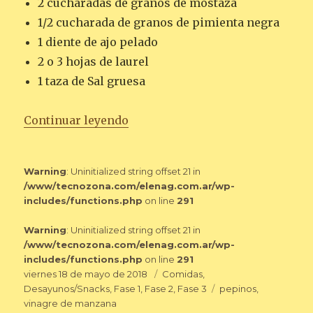
2 cucharadas de granos de mostaza
1/2 cucharada de granos de pimienta negra
1 diente de ajo pelado
2 o 3 hojas de laurel
1 taza de Sal gruesa
«PEPINILLOS EN VINAGRE»
Continuar leyendo
Warning
: Uninitialized string offset 21 in
/www/tecnozona.com/elenag.com.ar/wp-
includes/functions.php
on line
291
Warning
: Uninitialized string offset 21 in
/www/tecnozona.com/elenag.com.ar/wp-
includes/functions.php
on line
291
Publicado
Categorías
viernes 18 de mayo de 2018
Comidas
,
el
Etiquetas
Desayunos/Snacks
,
Fase 1
,
Fase 2
,
Fase 3
pepinos
,
vinagre de manzana