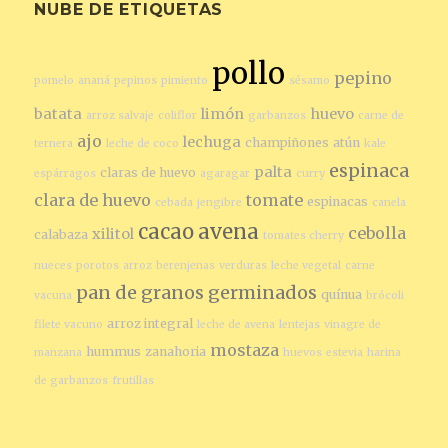
NUBE DE ETIQUETAS
pollo
pepino
pomelo
ananá
pepinos
pimiento
sésamo
batata
limón
huevo
arroz salvaje
coliflor
garbanzos
carne de
ajo
lechuga
champiñones
atún
ternera
leche de coco
kale
espinaca
palta
claras de huevo
espárragos
agaragar
curry
clara de huevo
tomate
espinacas
cebada
jengibre
canela
cacao
avena
cebolla
xilitol
calabaza
tomates cherry
nueces
porotos
arroz
berenjenas
verduras
leche vegetal
carne
pan de granos germinados
quínua
vacuna
brócoli
arroz integral
filete vacuno
leche de avena
lentejas
vinagre de
mostaza
hummus
zanahoria
manzana
huevos
estevia
harina
de garbanzos
frutillas