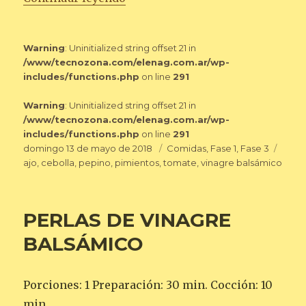
Warning
: Uninitialized string offset 21 in
/www/tecnozona.com/elenag.com.ar/wp-
includes/functions.php
on line
291
Warning
: Uninitialized string offset 21 in
/www/tecnozona.com/elenag.com.ar/wp-
includes/functions.php
on line
291
Publicado
Categorías
Etiqu
domingo 13 de mayo de 2018
Comidas
,
Fase 1
,
Fase 3
el
ajo
,
cebolla
,
pepino
,
pimientos
,
tomate
,
vinagre balsámico
PERLAS DE VINAGRE
BALSÁMICO
Porciones: 1 Preparación: 30 min. Cocción: 10
min.