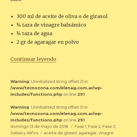
300 ml de aceite de oliva o de girasol
¼ taza de vinagre balsámico
¼ taza de agua
2 gr de agaragar en polvo
«PERLAS DE VINAGRE BALSÁMI
Continuar leyendo
Warning
: Uninitialized string offset 21 in
/www/tecnozona.com/elenag.com.ar/wp-
includes/functions.php
on line
291
Warning
: Uninitialized string offset 21 in
/www/tecnozona.com/elenag.com.ar/wp-
includes/functions.php
on line
291
Publicado
Categorías
domingo 13 de mayo de 2018
Fase 1
,
Fase 2
,
Fase 3
,
el
Etiquetas
Salsas y Aliños
aceite de girasol
,
agaragar
,
vinagre