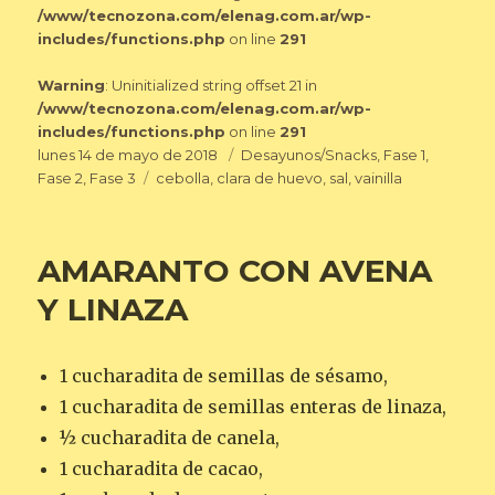
/www/tecnozona.com/elenag.com.ar/wp-
includes/functions.php
on line
291
Warning
: Uninitialized string offset 21 in
/www/tecnozona.com/elenag.com.ar/wp-
includes/functions.php
on line
291
Publicado
Categorías
lunes 14 de mayo de 2018
Desayunos/Snacks
,
Fase 1
,
el
Etiquetas
Fase 2
,
Fase 3
cebolla
,
clara de huevo
,
sal
,
vainilla
AMARANTO CON AVENA
Y LINAZA
1 cucharadita de semillas de sésamo,
1 cucharadita de semillas enteras de linaza,
½ cucharadita de canela,
1 cucharadita de cacao,