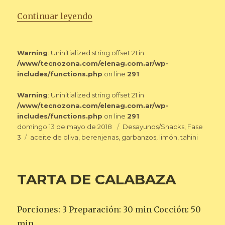
«HUMMUS CON BERENJENAS»
Continuar leyendo
Warning
: Uninitialized string offset 21 in
/www/tecnozona.com/elenag.com.ar/wp-
includes/functions.php
on line
291
Warning
: Uninitialized string offset 21 in
/www/tecnozona.com/elenag.com.ar/wp-
includes/functions.php
on line
291
Publicado
Categorías
domingo 13 de mayo de 2018
Desayunos/Snacks
,
Fase
el
Etiquetas
3
aceite de oliva
,
berenjenas
,
garbanzos
,
limón
,
tahini
TARTA DE CALABAZA
Porciones: 3 Preparación: 30 min Cocción: 50
min