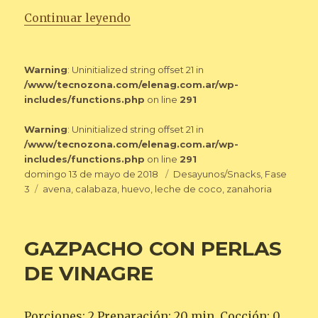
«TARTA DE CALABAZA»
Continuar leyendo
Warning
: Uninitialized string offset 21 in
/www/tecnozona.com/elenag.com.ar/wp-
includes/functions.php
on line
291
Warning
: Uninitialized string offset 21 in
/www/tecnozona.com/elenag.com.ar/wp-
includes/functions.php
on line
291
Publicado
Categorías
domingo 13 de mayo de 2018
Desayunos/Snacks
,
Fase
el
Etiquetas
3
avena
,
calabaza
,
huevo
,
leche de coco
,
zanahoria
GAZPACHO CON PERLAS
DE VINAGRE
Porciones: 2 Preparación: 20 min. Cocción: 0