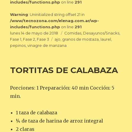
includes/functions.php
on line
291
Warning
: Uninitialized string offset 21 in
/www/tecnozona.com/elenag.com.ar/wp-
includes/functions.php
on line
291
Publicado
Categorías
lunes 14 de mayo de 2018
Comidas
,
Desayunos/Snacks
,
el
Etiquetas
Fase 1
,
Fase 2
,
Fase 3
ajo
,
granos de mostaza
,
laurel
,
pepinos
,
vinagre de manzana
TORTITAS DE CALABAZA
Porciones: 1 Preparación: 40 min Cocción: 5
min.
1 taza de calabaza
¼ de taza de harina de arroz integral
2 claras