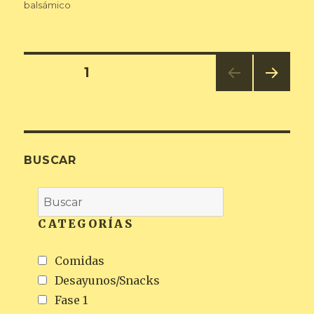
balsámico
Navegación
PÁGINA
1
PRÓ
de
XIMA
PÁGI
entradas
NA
BUSCAR
CATEGORÍAS
Comidas
Desayunos/Snacks
Fase 1