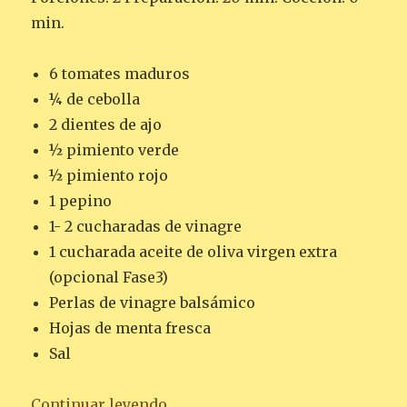
min.
6 tomates maduros
¼ de cebolla
2 dientes de ajo
½ pimiento verde
½ pimiento rojo
1 pepino
1- 2 cucharadas de vinagre
1 cucharada aceite de oliva virgen extra
(opcional Fase3)
Perlas de vinagre balsámico
Hojas de menta fresca
Sal
«GAZPACHO CON PERLAS DE VI
Continuar leyendo