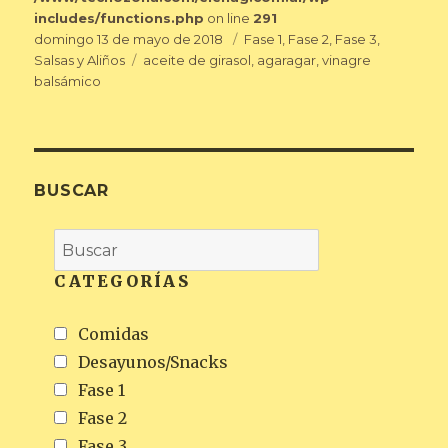
includes/functions.php
on line
291
Publicado
Categorías
domingo 13 de mayo de 2018
Fase 1
,
Fase 2
,
Fase 3
,
el
Etiquetas
Salsas y Aliños
aceite de girasol
,
agaragar
,
vinagre
balsámico
BUSCAR
CATEGORÍAS
Comidas
Desayunos/Snacks
Fase 1
Fase 2
Fase 3