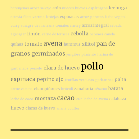
lechuga
atún
berenjenas
arroz salvaje
nueces
huevos
espárragos
espinacas
estevia
filete vacuno
lentejas
arroz
porotos
leche vegetal
arroz integral
curry
vinagre de manzana
tomates cherry
cebada
cebolla
limón
agaragar
carne de ternera
pepinos
canela
avena
pan de
tomate
xilitol
quínua
hummus
granos germinados
jengibre
pimiento
harina de
pollo
clara de huevo
garbanzos
pomelo
espinaca
pepino
ajo
palta
frutillas
verduras
garbanzos
batata
champiñones
zanahoria
carne vacuna
brócoli
sésamo
cacao
mostaza
calabaza
leche de coco
kale
leche de avena
huevo
claras de huevo
ananá
coliflor