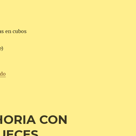
as en cubos
e)
«ALFAJORES DE MAICENA»
ndo
HORIA CON
UECES