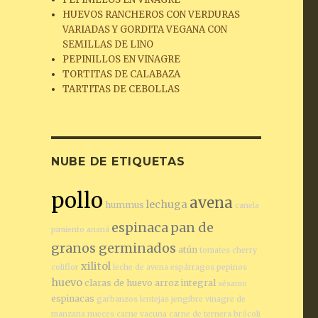
HUEVOS RANCHEROS CON VERDURAS
VARIADAS Y GORDITA VEGANA CON
SEMILLAS DE LINO
PEPINILLOS EN VINAGRE
TORTITAS DE CALABAZA
TARTITAS DE CEBOLLAS
NUBE DE ETIQUETAS
pollo
avena
lechuga
hummus
canela
espinaca
pan de
pimiento
ananá
granos germinados
atún
tomates cherry
xilitol
coliflor
leche de avena
espárragos
pepinos
huevo
claras de huevo
arroz integral
sésamo
espinacas
garbanzos
lentejas
jengibre
vinagre de
manzana
nueces
carne vacuna
carne de ternera
brócoli