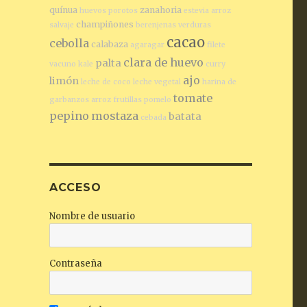
quínua
zanahoria
huevos
porotos
estevia
arroz
champiñones
salvaje
berenjenas
verduras
cacao
cebolla
calabaza
agaragar
filete
clara de huevo
palta
vacuno
kale
curry
ajo
limón
leche de coco
leche vegetal
harina de
tomate
garbanzos
arroz
frutillas
pomelo
pepino
mostaza
batata
cebada
ACCESO
Nombre de usuario
Contraseña