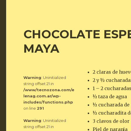
CHOCOLATE ESPE
MAYA
2 claras de huev
Warning
: Uninitialized
2 y ½ cucharada
string offset 21 in
1 – 2 cucharadas
/www/tecnozona.com/e
lenag.com.ar/wp-
½ taza de agua
includes/functions.php
½ cucharada de 
on line
291
½ cucharadita d
Warning
: Uninitialized
3 clavos de olor
string offset 21 in
Piel de naranja