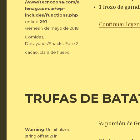
/www/tecnozona.com/e
1 trozo de guindi
lenag.com.ar/wp-
includes/functions.php
on line
291
Continuar leye
Publicado
viernes 4 de mayo de 2018
el
Categorías
Comidas
,
Desayunos/Snacks
,
Fase 2
Etiquetas
cacao
,
clara de huevo
TRUFAS DE BATA
½ porción de Gr
Warning
: Uninitialized
string offset 21 in