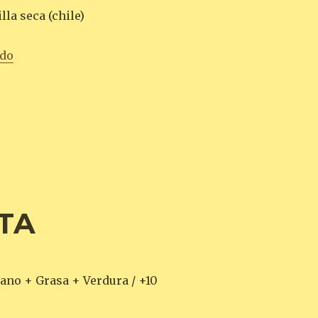
lla seca (chile)
«CHOCOLATE ESPECIADO AL ESTILO MAYA»
ndo
TA
ano + Grasa + Verdura / +10