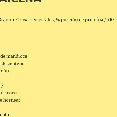
Grano + Grasa + Vegetales, ¼ porción de proteína / +10
a de mandioca
a de centeno
limón
e)
e de coco
de hornear
onato