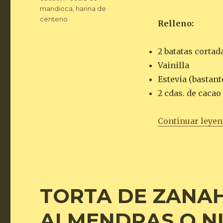
mandioca
,
harina de
centeno
Relleno:
2 batatas cortad
Vainilla
Estevia (bastant
2 cdas. de cacao
Continuar leye
TORTA DE ZANA
ALMENDRAS O N