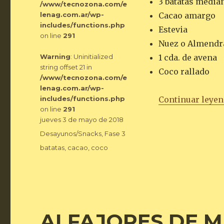
3 batatas media
/www/tecnozona.com/e
lenag.com.ar/wp-
Cacao amargo
includes/functions.php
Estevia
on line
291
Nuez o Almendr
Warning
: Uninitialized
1 cda. de avena
string offset 21 in
Coco rallado
/www/tecnozona.com/e
lenag.com.ar/wp-
includes/functions.php
Continuar leye
on line
291
Publicado
jueves 3 de mayo de 2018
el
Categorías
Desayunos/Snacks
,
Fase 3
Etiquetas
batatas
,
cacao
,
coco
ALFAJORES DE 