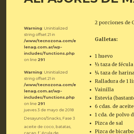
2 porciones de 
Warning
: Uninitialized
string offset 21 in
Galletas:
/www/tecnozona.com/e
lenag.com.ar/wp-
includes/functions.php
1 huevo
on line
291
½ taza de fécul
Warning
: Uninitialized
¼ taza de harin
string offset 21 in
Ralladura de 1 
/www/tecnozona.com/e
Vainilla
lenag.com.ar/wp-
includes/functions.php
Estevia (bastant
on line
291
6 cdas. de aceit
Publicado
jueves 3 de mayo de 2018
1 cda. de polvo 
el
Categorías
Desayunos/Snacks
,
Fase 3
Pizca de sal
Etiquetas
aceite de coco
,
batatas
,
Pizca de bicarb
cacao
,
f´écula de