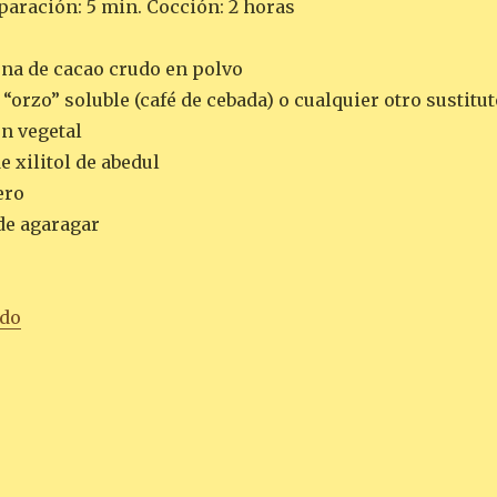
paración: 5 min. Cocción: 2 horas
ena de cacao crudo en polvo
 “orzo” soluble (café de cebada) o cualquier otro sustitu
en vegetal
e xilitol de abedul
ero
de agaragar
«BUDÍN DE CACAO CRUDO Y ROMERO FRESCO»
ndo