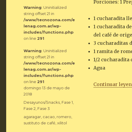
Porciones: 1 Pre
Warning
: Uninitialized
string offset 21 in
1 cucharadita ll
/www/tecnozona.com/e
lenag.com.ar/wp-
1 cucharadita de
includes/functions.php
del café de orig
on line
291
3 cucharaditas d
Warning
: Uninitialized
1 ramita de rom
string offset 21 in
1/2 cucharadita 
/www/tecnozona.com/e
Agua
lenag.com.ar/wp-
includes/functions.php
on line
291
Continuar leye
Publicado
domingo 13 de mayo de
el
2018
Categorías
Desayunos/Snacks
,
Fase 1
,
Fase 2
,
Fase 3
Etiquetas
agaragar
,
cacao
,
romero
,
sustituto de café
,
xilitol