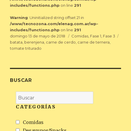
includes/functions.php
on line
291
Warning
: Uninitialized string offset 21 in
/www/tecnozona.com/elenag.com.ar/wp-
includes/functions.php
on line
291
Publicado
Categorías
Etiqu
domingo 13 de mayo de 2018
Comidas
,
Fase 1
,
Fase 3
el
batata
,
berenjena
,
carne de cerdo
,
carne de ternera
,
tomate triturado
BUSCAR
CATEGORÍAS
Comidas
Desayunos/Snacks