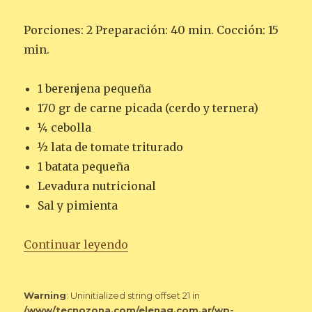
Porciones: 2 Preparación: 40 min. Cocción: 15
min.
1 berenjena pequeña
170 gr de carne picada (cerdo y ternera)
¼ cebolla
½ lata de tomate triturado
1 batata pequeña
Levadura nutricional
Sal y pimienta
«MUSAKA SUPER SANA… Y SIN 
Continuar leyendo
Warning
: Uninitialized string offset 21 in
/www/tecnozona.com/elenag.com.ar/wp-