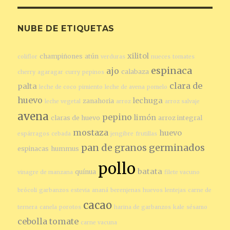
NUBE DE ETIQUETAS
xilitol
champiñones
atún
coliflor
verduras
nueces
tomates
espinaca
ajo
calabaza
cherry
agaragar
curry
pepinos
clara de
palta
leche de coco
pimiento
leche de avena
pomelo
huevo
lechuga
zanahoria
leche vegetal
arroz
arroz salvaje
avena
pepino
limón
claras de huevo
arroz integral
mostaza
huevo
espárragos
cebada
jengibre
frutillas
pan de granos germinados
espinacas
hummus
pollo
batata
quínua
vinagre de manzana
filete vacuno
brócoli
garbanzos
estevia
ananá
berenjenas
huevos
lentejas
carne de
cacao
ternera
canela
porotos
harina de garbanzos
kale
sésamo
cebolla
tomate
carne vacuna