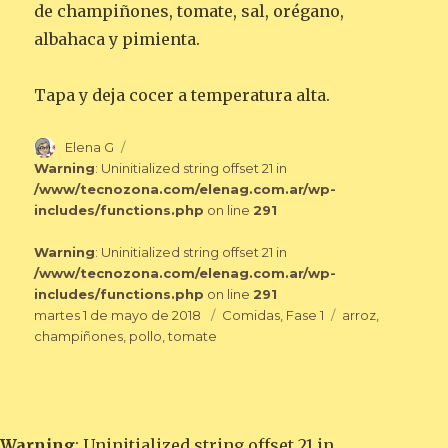
de champiñones, tomate, sal, orégano,
albahaca y pimienta.
Tapa y deja cocer a temperatura alta.
Autor
Elena G
Warning
: Uninitialized string offset 21 in
/www/tecnozona.com/elenag.com.ar/wp-
includes/functions.php
on line
291
Warning
: Uninitialized string offset 21 in
/www/tecnozona.com/elenag.com.ar/wp-
includes/functions.php
on line
291
Publicado
Categorías
Etiquetas
martes 1 de mayo de 2018
Comidas
,
Fase 1
arroz
,
el
champiñones
,
pollo
,
tomate
Warning
: Uninitialized string offset 21 in