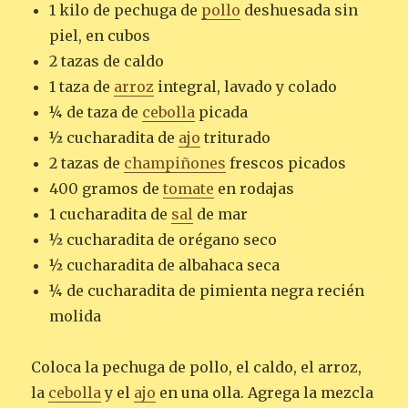
1 kilo de pechuga de
pollo
deshuesada sin
piel, en cubos
2 tazas de caldo
1 taza de
arroz
integral, lavado y colado
¼ de taza de
cebolla
picada
½ cucharadita de
ajo
triturado
2 tazas de
champiñones
frescos picados
400 gramos de
tomate
en rodajas
1 cucharadita de
sal
de mar
½ cucharadita de orégano seco
½ cucharadita de albahaca seca
¼ de cucharadita de pimienta negra recién
molida
Coloca la pechuga de pollo, el caldo, el arroz,
la
cebolla
y el
ajo
en una olla. Agrega la mezcla