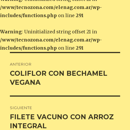
/www/tecnozona.com/elenag.com.ar/wp-
includes/functions.php
on line
291
Warning
: Uninitialized string offset 21 in
/www/tecnozona.com/elenag.com.ar/wp-
includes/functions.php
on line
291
Navegación
ANTERIOR
de
COLIFLOR CON BECHAMEL
Entrada
anterior:
VEGANA
entradas
SIGUIENTE
FILETE VACUNO CON ARROZ
Entrada
siguiente:
INTEGRAL