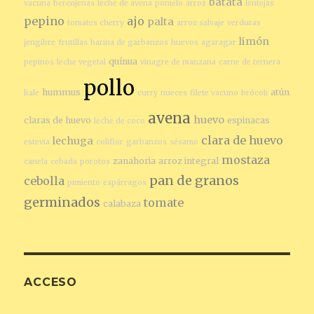
batata
vacuna
berenjenas
leche de avena
pomelo
arroz
lentejas
pepino
ajo
palta
tomates cherry
arroz salvaje
verduras
limón
jengibre
frutillas
harina de garbanzos
huevos
agaragar
quínua
pepinos
leche vegetal
vinagre de manzana
carne de ternera
pollo
hummus
atún
kale
curry
nueces
filete vacuno
brócoli
avena
huevo
claras de huevo
espinacas
leche de coco
clara de huevo
lechuga
estevia
coliflor
garbanzos
sésamo
mostaza
zanahoria
arroz integral
canela
cebada
porotos
pan de granos
cebolla
pimiento
espárragos
germinados
tomate
calabaza
ACCESO