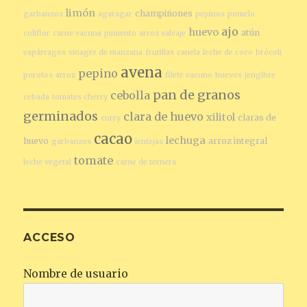
limón
champiñones
garbanzos
agaragar
pepinos
pomelo
ajo
huevo
atún
coliflor
carne vacuna
pimiento
arroz salvaje
espárragos
vinagre de manzana
frutillas
canela
leche de coco
brócoli
avena
pepino
porotos
arroz
filete vacuno
huevos
jengibre
pan de granos
cebolla
cebada
tomates cherry
germinados
clara de huevo
xilitol
claras de
curry
cacao
lechuga
huevo
arroz integral
garbanzos
lentejas
tomate
leche vegetal
carne de ternera
ACCESO
Nombre de usuario