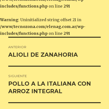
includes/functions.php
on line
291
Warning
: Uninitialized string offset 21 in
/www/tecnozona.com/elenag.com.ar/wp-
includes/functions.php
on line
291
Navegación
ANTERIOR
de
ALIOLI DE ZANAHORIA
Entrada
anterior:
entradas
SIGUIENTE
POLLO A LA ITALIANA CON
Entrada
siguiente:
ARROZ INTEGRAL