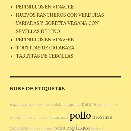
PEPINILLOS EN VINAGRE
HUEVOS RANCHEROS CON VERDURAS
VARIADAS Y GORDITA VEGANA CON
SEMILLAS DE LINO
PEPINILLOS EN VINAGRE
TORTITAS DE CALABAZA
TARTITAS DE CEBOLLAS
NUBE DE ETIQUETAS
batata
espinacas
calabaza
quínua
kale
verduras
ananá
nueces
pollo
mostaza
hummus
berenjenas
leche de avena
espinaca
palta
zanahoria
estevia
sésamo
harina de