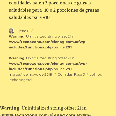
cantidades salen 3 porciones de grasas
saludables para -10 o 2 porciones de grasas
saludables para +10.
Autor
Elena G
Warning
: Uninitialized string offset 21 in
/www/tecnozona.com/elenag.com.ar/wp-
includes/functions.php
on line
291
Warning
: Uninitialized string offset 21 in
/www/tecnozona.com/elenag.com.ar/wp-
includes/functions.php
on line
291
Publicado
Categorías
Etiquetas
martes 1 de mayo de 2018
Comidas
,
Fase 3
coliflor
,
el
leche vegetal
Warning
: Uninitialized string offset 21 in
/www/tecnozona.com/elenag.com.ar/wp-