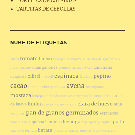
TORTITAS DE CALABAZA
TARTITAS DE CEBOLLAS
NUBE DE ETIQUETAS
tomate
huevo
curry
vinagre de manzana
harina de garbanzos
champiñones
zanahoria
filete vacuno
pomelo
arroz salvaje
espinaca
pepino
xilitol
calabaza
brócoli
frutillas
cacao
avena
tomates cherry
estevia
berenjenas
mostaza
claras
lentejas
leche de coco
espárragos
sésamo
kale
clara de huevo
limón
de huevo
atún
nueces
carne vacuna
pan de granos germinados
espinacas
verduras
lechuga
palta
quínua
hummus
canela
arroz
agaragar
jengibre
batata
carne de ternera
pimiento
ananá
huevos
leche de avena