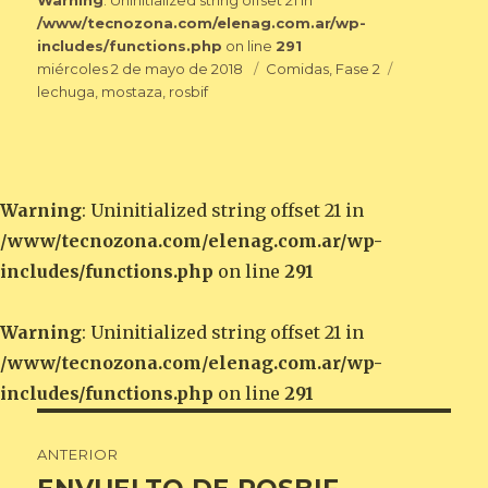
Warning
: Uninitialized string offset 21 in
/www/tecnozona.com/elenag.com.ar/wp-
includes/functions.php
on line
291
Publicado
Categorías
Etiquetas
miércoles 2 de mayo de 2018
Comidas
,
Fase 2
el
lechuga
,
mostaza
,
rosbif
Warning
: Uninitialized string offset 21 in
/www/tecnozona.com/elenag.com.ar/wp-
includes/functions.php
on line
291
Warning
: Uninitialized string offset 21 in
/www/tecnozona.com/elenag.com.ar/wp-
includes/functions.php
on line
291
Navegación
ANTERIOR
de
Entrada