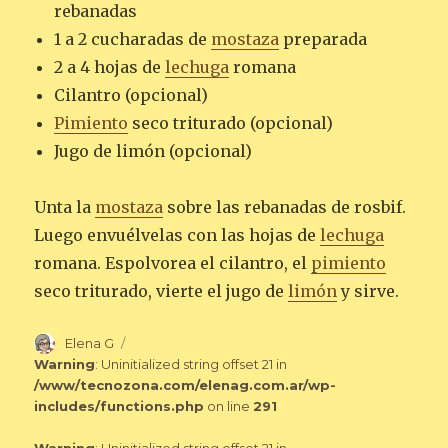
rebanadas
1 a 2 cucharadas de
mostaza
preparada
2 a 4 hojas de
lechuga
romana
Cilantro (opcional)
Pimiento
seco triturado (opcional)
Jugo de limón (opcional)
Unta la
mostaza
sobre las rebanadas de rosbif.
Luego envuélvelas con las hojas de
lechuga
romana. Espolvorea el cilantro, el
pimiento
seco triturado, vierte el jugo de
limón
y sirve.
Autor
Elena G
Warning
: Uninitialized string offset 21 in
/www/tecnozona.com/elenag.com.ar/wp-
includes/functions.php
on line
291