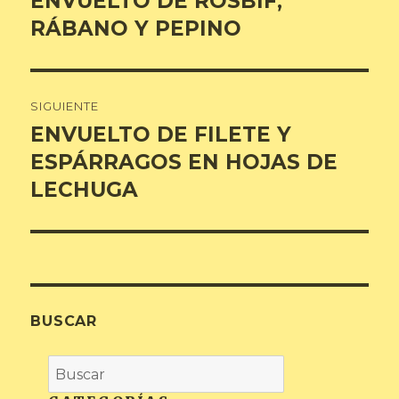
ENVUELTO DE ROSBIF,
anterior:
RÁBANO Y PEPINO
entradas
SIGUIENTE
ENVUELTO DE FILETE Y
Entrada
siguiente:
ESPÁRRAGOS EN HOJAS DE
LECHUGA
BUSCAR