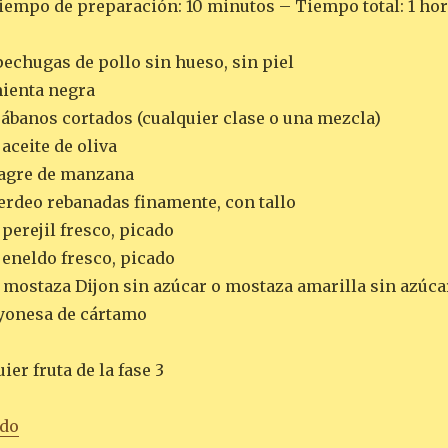
iempo de preparación: 10 minutos – Tiempo total: 1 ho
echugas de pollo sin hueso, sin piel
mienta negra
ábanos cortados (cualquier clase o una mezcla)
aceite de oliva
nagre de manzana
verdeo rebanadas finamente, con tallo
perejil fresco, picado
 eneldo fresco, picado
e mostaza Dijon sin azúcar o mostaza amarilla sin azúca
yonesa de cártamo
ier fruta de la fase 3
«ENSALADA DE RÁBANOS HORNEADOS Y POLLO A LA 
ndo