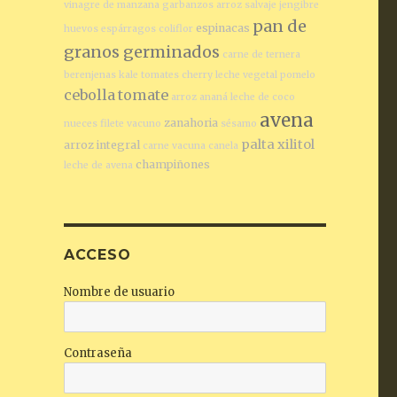
vinagre de manzana
garbanzos
arroz salvaje
jengibre
pan de
espinacas
huevos
espárragos
coliflor
granos germinados
carne de ternera
berenjenas
kale
tomates cherry
leche vegetal
pomelo
cebolla
tomate
arroz
ananá
leche de coco
avena
zanahoria
nueces
filete vacuno
sésamo
palta
xilitol
arroz integral
carne vacuna
canela
champiñones
leche de avena
ACCESO
Nombre de usuario
Contraseña