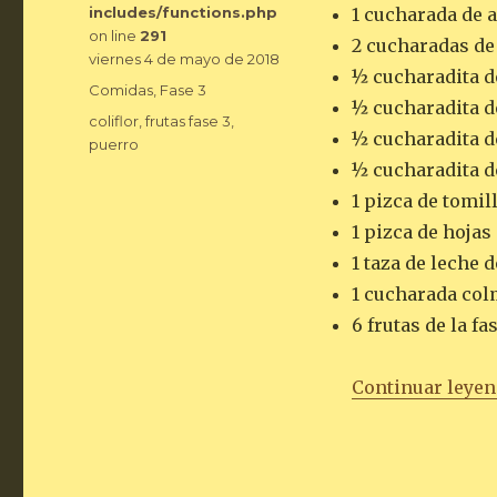
includes/functions.php
1 cucharada de a
on line
291
2 cucharadas de
Publicado
viernes 4 de mayo de 2018
½ cucharadita de
el
Categorías
Comidas
,
Fase 3
½ cucharadita de
Etiquetas
coliflor
,
frutas fase 3
,
½ cucharadita d
puerro
½ cucharadita d
1 pizca de tomil
1 pizca de hojas
1 taza de leche 
1 cucharada col
6 frutas de la fa
Continuar leye