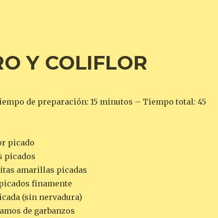
O Y COLIFLOR
iempo de preparación: 15 minutos – Tiempo total: 45
lor picado
s picados
citas amarillas picadas
o picados finamente
icada (sin nervadura)
gramos de garbanzos