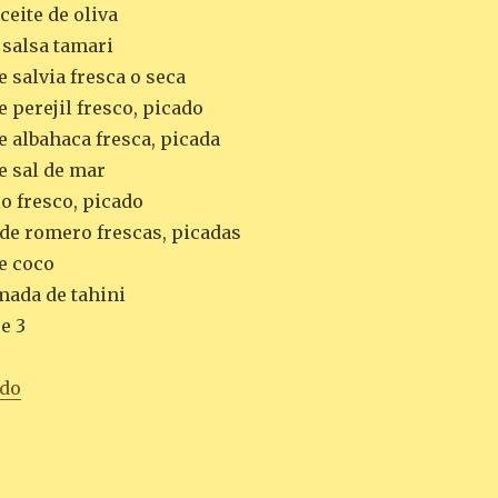
ceite de oliva
 salsa tamari
 salvia fresca o seca
 perejil fresco, picado
e albahaca fresca, picada
e sal de mar
lo fresco, picado
 de romero frescas, picadas
de coco
mada de tahini
se 3
«CREMA DE PUERRO Y COLIFLOR»
ndo