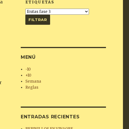
ra
ETIQUETAS
MENÚ
-10
+10
Semana
r
Reglas
ENTRADAS RECIENTES
PARRILLA»
PEPINILLOS EN VINAGRE