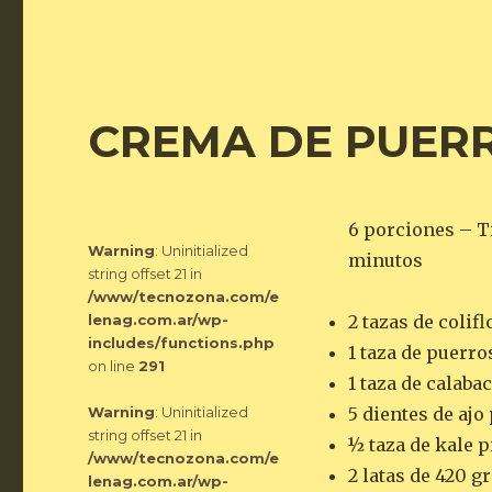
CREMA DE PUERR
6 porciones – T
Warning
: Uninitialized
minutos
string offset 21 in
/www/tecnozona.com/e
lenag.com.ar/wp-
2 tazas de colif
includes/functions.php
1 taza de puerro
on line
291
1 taza de calaba
Warning
: Uninitialized
5 dientes de aj
string offset 21 in
½ taza de kale p
/www/tecnozona.com/e
2 latas de 420 
lenag.com.ar/wp-