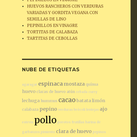
HUEVOS RANCHEROS CON VERDURAS
VARIADAS Y GORDITA VEGANA CON
SEMILLAS DE LINO
PEPINILLOS EN VINAGRE
TORTITAS DE CALABAZA
TARTITAS DE CEBOLLAS
NUBE DE ETIQUETAS
espinaca
mostaza
quínua
agaragar
huevo
claras de huevo
atún
cebada
curry
cacao
lechuga
batata
limón
hummus
pepino
ajo
calabaza
verduras
brócoli
lentejas
pollo
estevia
porotos
frutillas
harina de
clara de huevo
garbanzos
pimiento
pepinos