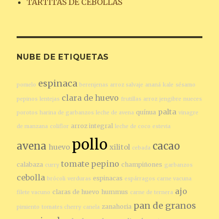
TARTITAS DE CEBOLLAS
NUBE DE ETIQUETAS
espinaca
pomelo
berenjenas
arroz salvaje
ananá
kale
sésamo
clara de huevo
pepinos
lentejas
frutillas
arroz
jengibre
nueces
palta
quínua
porotos
harina de garbanzos
leche de avena
vinagre
arroz integral
de manzana
coliflor
leche de coco
estevia
pollo
avena
cacao
huevo
xilitol
cebada
tomate
pepino
calabaza
champiñones
curry
garbanzos
cebolla
espinacas
brócoli
verduras
espárragos
carne vacuna
ajo
claras de huevo
hummus
filete vacuno
carne de ternera
pan de granos
zanahoria
pimiento
tomates cherry
canela