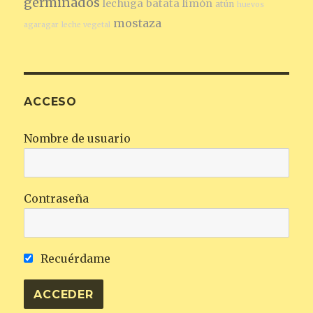
germinados
lechuga
batata
limón
atún
huevos
mostaza
agaragar
leche vegetal
ACCESO
Nombre de usuario
Contraseña
Recuérdame