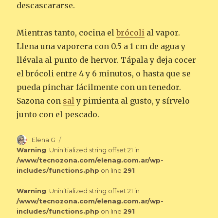
descascararse.
Mientras tanto, cocina el
brócoli
al vapor.
Llena una vaporera con 0.5 a 1 cm de agua y
llévala al punto de hervor. Tápala y deja cocer
el brócoli entre 4 y 6 minutos, o hasta que se
pueda pinchar fácilmente con un tenedor.
Sazona con
sal
y pimienta al gusto, y sírvelo
junto con el pescado.
Autor
Elena G
Warning
: Uninitialized string offset 21 in
/www/tecnozona.com/elenag.com.ar/wp-
includes/functions.php
on line
291
Warning
: Uninitialized string offset 21 in
/www/tecnozona.com/elenag.com.ar/wp-
includes/functions.php
on line
291