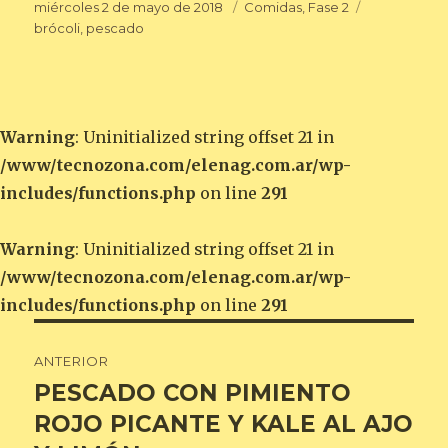
Publicado
Categorías
Etiquetas
miércoles 2 de mayo de 2018
Comidas
,
Fase 2
el
brócoli
,
pescado
Warning
: Uninitialized string offset 21 in
/www/tecnozona.com/elenag.com.ar/wp-
includes/functions.php
on line
291
Warning
: Uninitialized string offset 21 in
/www/tecnozona.com/elenag.com.ar/wp-
includes/functions.php
on line
291
Navegación
ANTERIOR
de
PESCADO CON PIMIENTO
Entrada
anterior:
ROJO PICANTE Y KALE AL AJO
entradas