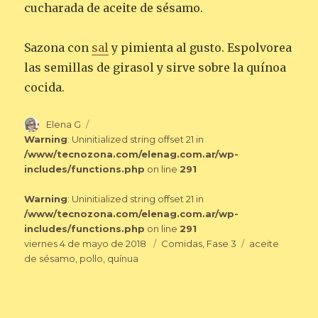
cucharada de aceite de sésamo.
Sazona con
sal
y pimienta al gusto. Espolvorea
las semillas de girasol y sirve sobre la quínoa
cocida.
Autor
Elena G
Warning
: Uninitialized string offset 21 in
/www/tecnozona.com/elenag.com.ar/wp-
includes/functions.php
on line
291
Warning
: Uninitialized string offset 21 in
/www/tecnozona.com/elenag.com.ar/wp-
includes/functions.php
on line
291
Publicado
Categorías
Etiquetas
viernes 4 de mayo de 2018
Comidas
,
Fase 3
aceite
el
de sésamo
,
pollo
,
quínua