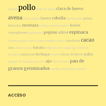
pollo
clara de huevo
vegetal
leche de avena
avena
cebolla
huevo
quínua
arroz salvaje
huevos
kale
mostaza
limón
hummus
lentejas
ananá
jengibre
espinaca
pepino
xilitol
champiñones
garbanzos
cacao
zanahoria
sésamo
pepinos
arroz
curry
tomates cherry
batata
atún
carne vacuna
leche de coco
espárragos
brócoli
lechuga
palta
espinacas
claras de huevo
verduras
cebada
pan de
ajo
vinagre de manzana
porotos
filete vacuno
granos germinados
frutillas
berenjenas
estevia
ACCESO