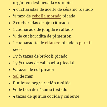
orgánico deshuesada y sin piel
4 cucharadas de aceite de sésamo tostado
½ taza de
cebolla morada
picada
2 cucharadas de ajo triturado
1 cucharada de jengibre rallado
¼ de cucharadita de pimentón
1 cucharadita de
cilantro
picado o
perejil
seco
1 y ½ tazas de brócoli picado
1 y ½ tazas de calabacita picada1
½ tazas de col picada
Sal
de mar
Pimienta negra recién molida
¼ de taza de sésamo tostado
4 tazas de quinua cocida y caliente