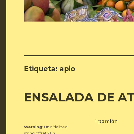
Etiqueta:
apio
ENSALADA DE AT
1 porción
Warning
: Uninitialized
string offset 21 in