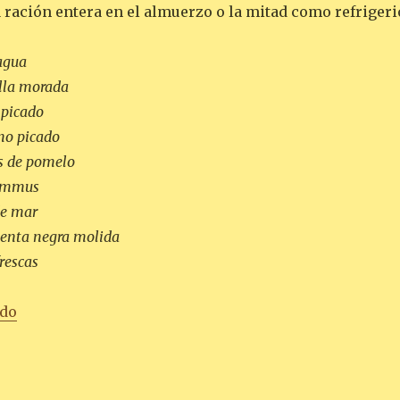
 ración entera en el almuerzo o la mitad como refrigeri
 agua
lla morada
 picado
no picado
s de pomelo
hummus
de mar
ienta negra molida
rescas
«ENSALADA DE ATÚN Y ENDIVIAS»
ndo