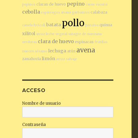
pepino
claras de huevo
pepinos
carne vacuna
cebolla
calabaza
espárragos
ananá
garbanzos
pollo
batata
quínua
canela
brócoli
porotos
xilitol
arroz
leche vegetal
vinagre de manzana
clara de huevo
espinacas
verduras
frutillas
avena
lechuga
atún
nueces
sésamo
limón
zanahoria
arroz salvaje
ACCESO
Nombre de usuario
Contraseña