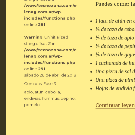
Puedes comer la
/www/tecnozona.com/e
lenag.com.ar/wp-
includes/functions.php
1 lata de atún en
on line
291
¼ de taza de cebo
Warning
: Uninitialized
¼ de taza de apio
string offset 21 in
¼ de taza de pepi
/www/tecnozona.com/e
¼ de taza de gajo
lenag.com.ar/wp-
includes/functions.php
1 cucharada de 
on line
291
Una pizca de sal 
Publicado
sábado 28 de abril de 2018
Una pizca de pim
el
Categorías
Comidas
,
Fase 3
Hojas de endivia f
Etiquetas
apio
,
atún
,
cebolla
,
endivias
,
hummus
,
pepino
,
pomelo
Continuar leye