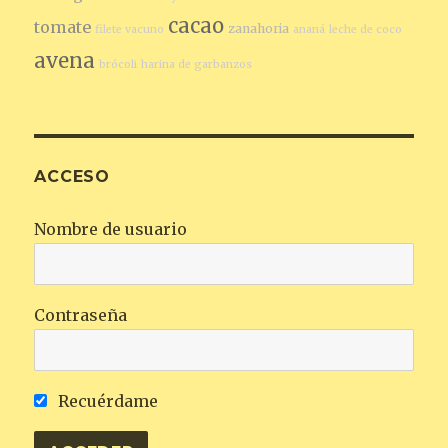
cacao
tomate
zanahoria
filete vacuno
ananá
leche de coco
avena
brócoli
harina de garbanzos
ACCESO
Nombre de usuario
Contraseña
Recuérdame