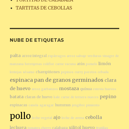
TARTITAS DE CEBOLLAS
NUBE DE ETIQUETAS
palta
arroz integral
espárragos
arroz salvaje
verduras
vinagre de
limón
atún
manzana
berenjenas
coliflor
carne vacuna
pomelo
champiñones
lentejas
sésamo
pepinos
curry
porotos
cebada
espinaca
pan de granos germinados
clara
de huevo
mostaza
quínua
arroz
garbanzos
estevia
huevos
pepino
batata
claras de huevo
kale
carne de ternera
nueces
espinacas
hummus
canela
agaragar
jengibre
pimiento
pollo
ajo
cebolla
leche vegetal
leche de avena
lechuga
xilitol
huevo
calabaza
tomates cherry
frutillas