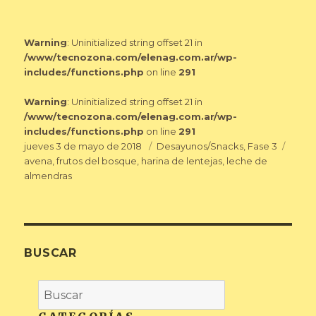
Warning
: Uninitialized string offset 21 in
/www/tecnozona.com/elenag.com.ar/wp-
includes/functions.php
on line
291
Warning
: Uninitialized string offset 21 in
/www/tecnozona.com/elenag.com.ar/wp-
includes/functions.php
on line
291
Publicado
Categorías
Etiqu
jueves 3 de mayo de 2018
Desayunos/Snacks
,
Fase 3
el
avena
,
frutos del bosque
,
harina de lentejas
,
leche de
almendras
BUSCAR