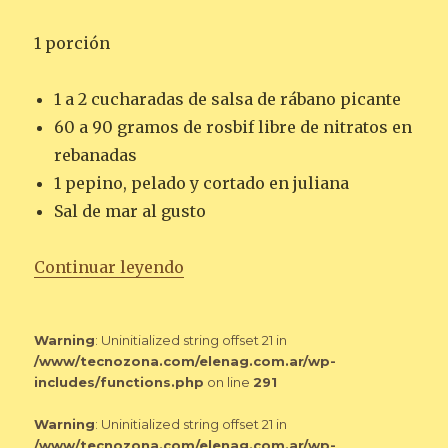
1 porción
1 a 2 cucharadas de salsa de rábano picante
60 a 90 gramos de rosbif libre de nitratos en
rebanadas
1 pepino, pelado y cortado en juliana
Sal de mar al gusto
«ENVUELTO DE ROSBIF, RÁBANO
Continuar leyendo
Warning
: Uninitialized string offset 21 in
/www/tecnozona.com/elenag.com.ar/wp-
includes/functions.php
on line
291
Warning
: Uninitialized string offset 21 in
/www/tecnozona.com/elenag.com.ar/wp-