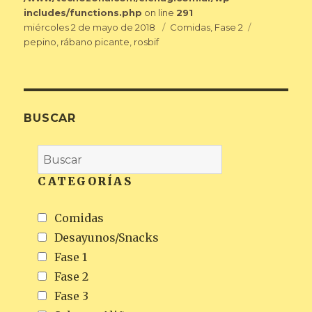
includes/functions.php
on line
291
Publicado
Categorías
Etiquetas
miércoles 2 de mayo de 2018
Comidas
,
Fase 2
el
pepino
,
rábano picante
,
rosbif
BUSCAR
CATEGORÍAS
Comidas
Desayunos/Snacks
Fase 1
Fase 2
Fase 3