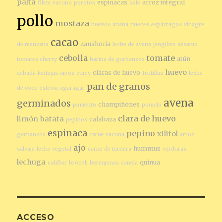
palta
espinacas
arroz integral
filete vacuno
porotos
kale
pollo
mostaza
huevos
ananá
nueces
espárragos
vinagre
cacao
zanahoria
de manzana
leche de avena
jengibre
sésamo
cebolla
tomate
atún
tomates cherry
harina de garbanzos
huevo
claras de huevo
cebada
lentejas
arroz
curry
frutillas
leche
pan de granos
de coco
estevia
agaragar
avena
germinados
champiñones
pimiento
pomelo
clara de huevo
limón
batata
calabaza
pepinos
espinaca
pepino
xilitol
garbanzos
carne vacuna
arroz
ajo
hummus
salvaje
leche vegetal
carne de ternera
verduras
lechuga
quínua
coliflor
brócoli
berenjenas
canela
ACCESO