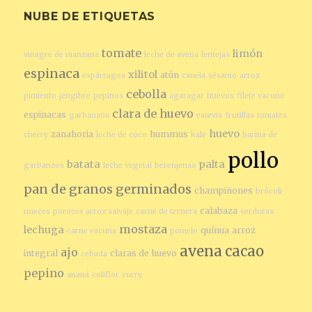
NUBE DE ETIQUETAS
tomate
limón
vinagre de manzana
leche de avena
lentejas
espinaca
xilitol
atún
espárragos
canela
sésamo
arroz
cebolla
pimiento
jengibre
pepinos
agaragar
huevos
filete vacuno
clara de huevo
espinacas
garbanzos
estevia
frutillas
tomates
huevo
zanahoria
hummus
cherry
leche de coco
kale
harina de
pollo
batata
palta
garbanzos
leche vegetal
berenjenas
pan de granos germinados
champiñones
brócoli
calabaza
nueces
porotos
arroz salvaje
carne de ternera
verduras
mostaza
lechuga
quínua
arroz
carne vacuna
pomelo
avena
cacao
ajo
integral
claras de huevo
cebada
pepino
ananá
coliflor
curry