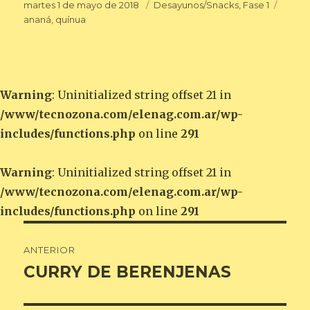
Publicado
Categorías
Etique
martes 1 de mayo de 2018
Desayunos/Snacks
,
Fase 1
el
ananá
,
quínua
Warning
: Uninitialized string offset 21 in
/www/tecnozona.com/elenag.com.ar/wp-
includes/functions.php
on line
291
Warning
: Uninitialized string offset 21 in
/www/tecnozona.com/elenag.com.ar/wp-
includes/functions.php
on line
291
Navegación
ANTERIOR
de
CURRY DE BERENJENAS
Entrada
anterior:
entradas