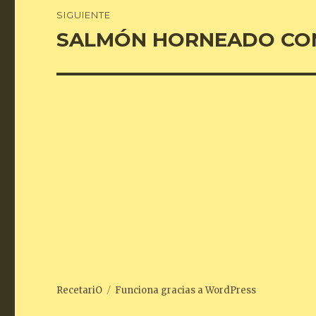
SIGUIENTE
SALMÓN HORNEADO CO
Entrada
siguiente:
RecetariO
Funciona gracias a WordPress