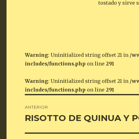
tostado y sirve 
Warning
: Uninitialized string offset 21 in
/ww
includes/functions.php
on line
291
Warning
: Uninitialized string offset 21 in
/ww
includes/functions.php
on line
291
Navegación
ANTERIOR
de
RISOTTO DE QUINUA Y 
Entrada
anterior:
entradas