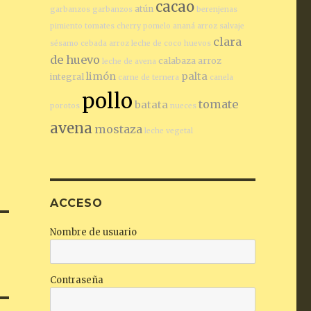
cacao
atún
garbanzos
garbanzos
berenjenas
pimiento
tomates cherry
pomelo
ananá
arroz salvaje
clara
sésamo
cebada
arroz
leche de coco
huevos
de huevo
calabaza
arroz
leche de avena
limón
palta
integral
carne de ternera
canela
pollo
tomate
batata
porotos
nueces
avena
mostaza
leche vegetal
ACCESO
Nombre de usuario
Contraseña