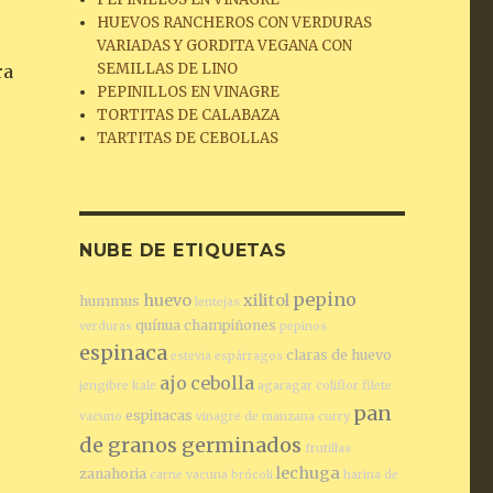
HUEVOS RANCHEROS CON VERDURAS
VARIADAS Y GORDITA VEGANA CON
SEMILLAS DE LINO
ra
PEPINILLOS EN VINAGRE
TORTITAS DE CALABAZA
TARTITAS DE CEBOLLAS
NUBE DE ETIQUETAS
pepino
huevo
xilitol
hummus
lentejas
quínua
champiñones
verduras
pepinos
espinaca
claras de huevo
estevia
espárragos
ajo
cebolla
jengibre
kale
agaragar
coliflor
filete
pan
espinacas
vacuno
vinagre de manzana
curry
de granos germinados
frutillas
lechuga
zanahoria
carne vacuna
brócoli
harina de