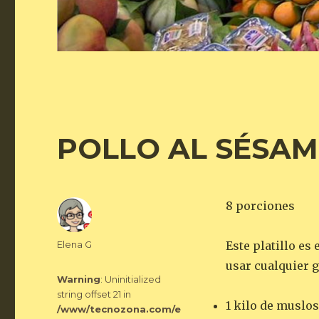
POLLO AL SÉSAM
8 porciones
Autor
Elena G
Este platillo es
usar cualquier g
Warning
: Uninitialized
string offset 21 in
1 kilo de muslo
/www/tecnozona.com/e