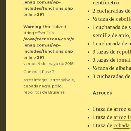
lenag.com.ar/wp-
centímetro
includes/functions.php
2 cucharadas de 
on line
291
½ taza de
ceboll
Warning
: Uninitialized
1 cucharada de 
string offset 21 in
semilla de apio,
/www/tecnozona.com/e
1 cucharada de a
lenag.com.ar/wp-
includes/functions.php
3 tazas de
repoll
on line
291
3 tazas de
tomat
Publicado
viernes 4 de mayo de 2018
½ taza de albaha
el
Categorías
Comidas
,
Fase 3
3 cucharadas de
Etiquetas
arroz integral
,
arroz salvaje
,
cebada negra
,
pollo
,
repollitos de Bruselas
Arroces
1 taza de arroz 
1 taza de
arroz i
1 taza de
cebada