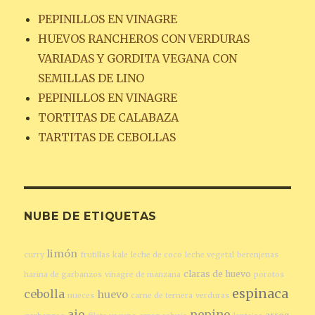
PEPINILLOS EN VINAGRE
HUEVOS RANCHEROS CON VERDURAS
VARIADAS Y GORDITA VEGANA CON
SEMILLAS DE LINO
PEPINILLOS EN VINAGRE
TORTITAS DE CALABAZA
TARTITAS DE CEBOLLAS
NUBE DE ETIQUETAS
limón
curry
frutillas
kale
leche de coco
leche vegetal
berenjenas
claras de huevo
harina de garbanzos
vinagre de manzana
porotos
espinaca
cebolla
huevo
nueces
carne de ternera
verduras
ajo
pepino