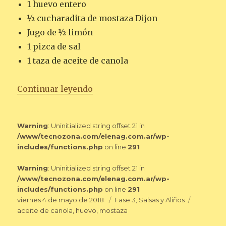
1 huevo entero
½ cucharadita de mostaza Dijon
Jugo de ½ limón
1 pizca de sal
1 taza de aceite de canola
«MAYONESA DE CANOLA»
Continuar leyendo
Warning
: Uninitialized string offset 21 in
/www/tecnozona.com/elenag.com.ar/wp-
includes/functions.php
on line
291
Warning
: Uninitialized string offset 21 in
/www/tecnozona.com/elenag.com.ar/wp-
includes/functions.php
on line
291
Publicado
Categorías
Etiquetas
viernes 4 de mayo de 2018
Fase 3
,
Salsas y Aliños
el
aceite de canola
,
huevo
,
mostaza