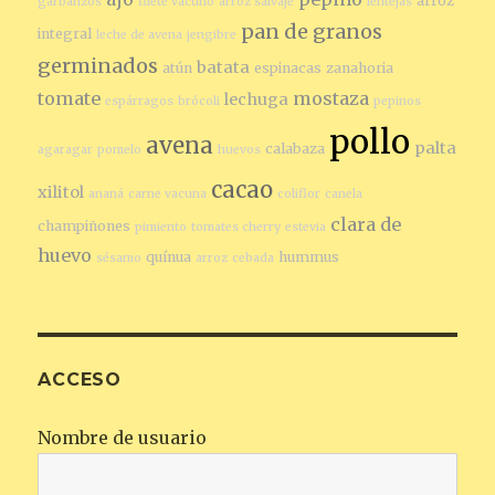
arroz
garbanzos
filete vacuno
arroz salvaje
lentejas
pan de granos
integral
leche de avena
jengibre
germinados
batata
atún
espinacas
zanahoria
tomate
mostaza
lechuga
espárragos
brócoli
pepinos
pollo
avena
palta
calabaza
agaragar
pomelo
huevos
cacao
xilitol
ananá
carne vacuna
coliflor
canela
clara de
champiñones
pimiento
tomates cherry
estevia
huevo
quínua
hummus
sésamo
arroz
cebada
ACCESO
Nombre de usuario