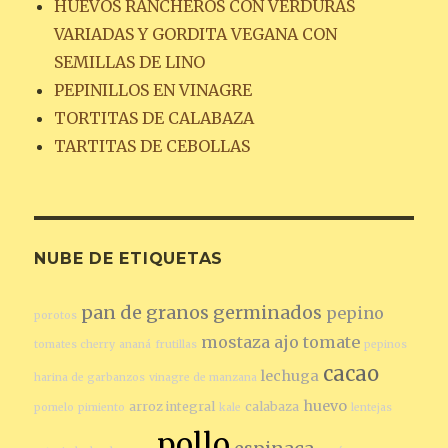
HUEVOS RANCHEROS CON VERDURAS
VARIADAS Y GORDITA VEGANA CON
SEMILLAS DE LINO
PEPINILLOS EN VINAGRE
TORTITAS DE CALABAZA
TARTITAS DE CEBOLLAS
NUBE DE ETIQUETAS
pan de granos germinados
pepino
porotos
mostaza
ajo
tomate
tomates cherry
ananá
frutillas
pepinos
cacao
lechuga
harina de garbanzos
vinagre de manzana
huevo
arroz integral
calabaza
pomelo
pimiento
kale
lentejas
pollo