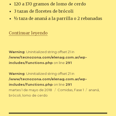
120 a 170 gramos de lomo de cerdo
3 tazas de floretes de brócoli
½ taza de ananá a la parrilla o 2 rebanadas
«LOMO DE CERDO CON BRÓCOLI
Continuar leyendo
Warning
: Uninitialized string offset 21 in
/www/tecnozona.com/elenag.com.ar/wp-
includes/functions.php
on line
291
Warning
: Uninitialized string offset 21 in
/www/tecnozona.com/elenag.com.ar/wp-
includes/functions.php
on line
291
Publicado
Categorías
Etiquetas
martes 1 de mayo de 2018
Comidas
,
Fase 1
ananá
,
el
brócoli
,
lomo de cerdo