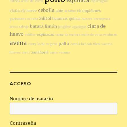
espinaca
estevia
leche de avena
espárragos
cebolla
claras de huevo
atún
champiñones
sésamo
xilitol
hummus
quínua
garbanzos
cebada
nueces
berenjenas
clara de
batata
limón
arroz salvaje
jengibre
agaragar
huevo
espinacas
coliflor
carne de ternera
leche de coco
verduras
avena
palta
curry
leche vegetal
canela
brócoli
filete vacuno
zanahoria
huevos
arroz
carne vacuna
ACCESO
Nombre de usuario
Contraseña