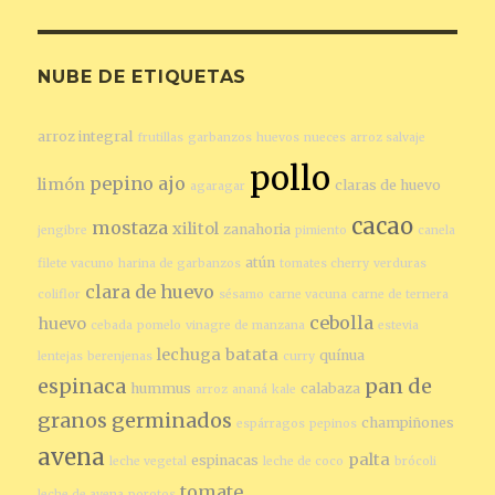
NUBE DE ETIQUETAS
arroz integral
frutillas
garbanzos
huevos
nueces
arroz salvaje
pollo
pepino
ajo
limón
claras de huevo
agaragar
cacao
mostaza
xilitol
zanahoria
jengibre
pimiento
canela
atún
filete vacuno
harina de garbanzos
tomates cherry
verduras
clara de huevo
coliflor
sésamo
carne vacuna
carne de ternera
cebolla
huevo
cebada
pomelo
vinagre de manzana
estevia
lechuga
batata
quínua
lentejas
berenjenas
curry
espinaca
pan de
hummus
calabaza
arroz
ananá
kale
granos germinados
champiñones
espárragos
pepinos
avena
palta
espinacas
leche vegetal
leche de coco
brócoli
tomate
leche de avena
porotos