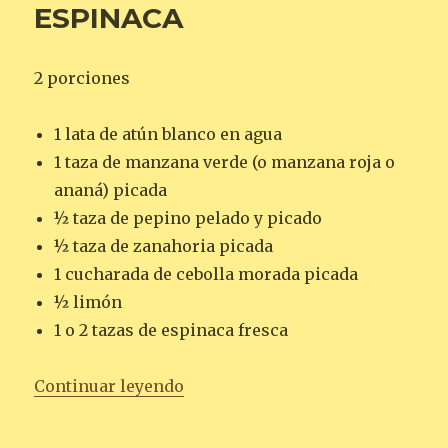
ESPINACA
2 porciones
1 lata de atún blanco en agua
1 taza de manzana verde (o manzana roja o
ananá) picada
½ taza de pepino pelado y picado
½ taza de zanahoria picada
1 cucharada de cebolla morada picada
½ limón
1 o 2 tazas de espinaca fresca
«ENSALADA DE ATÚN, MANZANA
Continuar leyendo