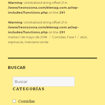
Warning
: Uninitialized string offset 21 in
/www/tecnozona.com/elenag.com.ar/wp-
includes/functions.php
on line
291
Warning
: Uninitialized string offset 21 in
/www/tecnozona.com/elenag.com.ar/wp-
includes/functions.php
on line
291
Publicado
Categorías
Etiquetas
martes 1 de mayo de 2018
Comidas
,
Fase 1
atún
,
el
espinacas
,
manzana verde
BUSCAR
CATEGORÍAS
Comidas