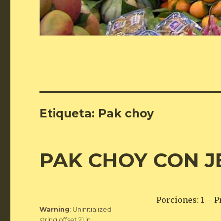
Etiqueta:
Pak choy
PAK CHOY CON J
Porciones: 1 – P
Warning
: Uninitialized
string offset 21 in