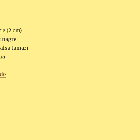
bre (2 cm)
vinagre
salsa tamari
gua
«PAK CHOY CON JENGIBRE»
ndo