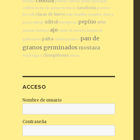
cebolla
vacuno
pomelo
estevia
ananá
agaragar
zanahoria
coliflor
leche de avena
verduras
porotos
claras de huevo
brócoli
kale
frutillas
tomates cherry
pepino
xilitol
atún
arroz salvaje
berenjenas
ajo
sésamo
lentejas
carne de ternera
harina de
pan de
palta
garbanzos
canela
pepinos
granos germinados
mostaza
champiñones
espárragos
arroz
ACCESO
Nombre de usuario
Contraseña