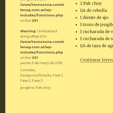
2 Pak choy
/www/tecnozona.com/e
lenag.com.ar/wp-
1/4 de cebolla
includes/functions.php
1 diente de ajo
on line
291
1 trozo de jengi
Warning
: Uninitialized
1 cucharada de 
string offset 21 in
1 cucharada de 
/www/tecnozona.com/e
1/4 de taza de a
lenag.com.ar/wp-
includes/functions.php
on line
291
Continuar leye
Publicado
jueves 3 de mayo de 2018
el
Categorías
Comidas
,
Desayunos/Snacks
,
Fase 1
,
Fase 2
,
Fase 3
Etiquetas
jengibre
,
Pak choy