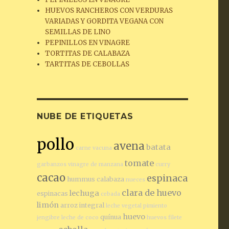
HUEVOS RANCHEROS CON VERDURAS
VARIADAS Y GORDITA VEGANA CON
SEMILLAS DE LINO
PEPINILLOS EN VINAGRE
TORTITAS DE CALABAZA
TARTITAS DE CEBOLLAS
NUBE DE ETIQUETAS
pollo
avena
batata
carne vacuna
tomate
garbanzos
vinagre de manzana
curry
cacao
espinaca
hummus
calabaza
nueces
clara de huevo
lechuga
espinacas
cebada
limón
arroz integral
leche vegetal
pimiento
huevo
quínua
jengibre
leche de coco
huevos
filete