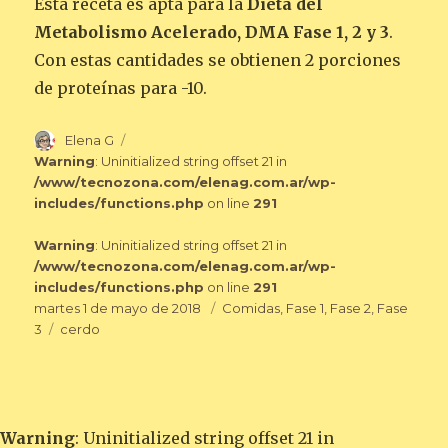
Esta receta es apta para la
Dieta del
Metabolismo Acelerado, DMA Fase 1, 2 y 3
.
Con estas cantidades se obtienen 2 porciones
de proteínas para -10.
Autor
Elena G
Warning
: Uninitialized string offset 21 in
/www/tecnozona.com/elenag.com.ar/wp-
includes/functions.php
on line
291
Warning
: Uninitialized string offset 21 in
/www/tecnozona.com/elenag.com.ar/wp-
includes/functions.php
on line
291
Publicado
Categorías
martes 1 de mayo de 2018
Comidas
,
Fase 1
,
Fase 2
,
Fase
el
Etiquetas
3
cerdo
Warning
: Uninitialized string offset 21 in