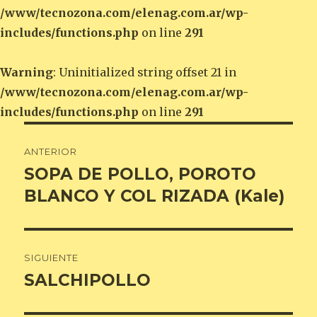
/www/tecnozona.com/elenag.com.ar/wp-
includes/functions.php
on line
291
Warning
: Uninitialized string offset 21 in
/www/tecnozona.com/elenag.com.ar/wp-
includes/functions.php
on line
291
Navegación
ANTERIOR
de
SOPA DE POLLO, POROTO
Entrada
anterior:
BLANCO Y COL RIZADA (Kale)
entradas
SIGUIENTE
SALCHIPOLLO
Entrada
siguiente: