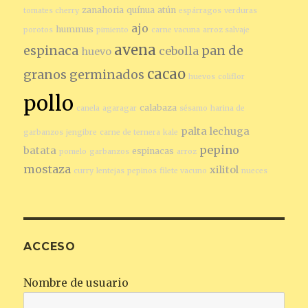
zanahoria
quínua
atún
tomates cherry
espárragos
verduras
ajo
hummus
porotos
pimiento
carne vacuna
arroz salvaje
avena
espinaca
pan de
cebolla
huevo
cacao
granos germinados
huevos
coliflor
pollo
calabaza
canela
agaragar
sésamo
harina de
palta
lechuga
garbanzos
jengibre
carne de ternera
kale
pepino
batata
espinacas
pomelo
garbanzos
arroz
mostaza
xilitol
curry
lentejas
pepinos
filete vacuno
nueces
ACCESO
Nombre de usuario