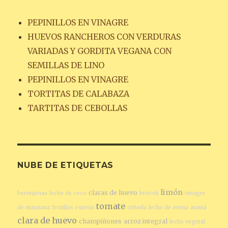
PEPINILLOS EN VINAGRE
HUEVOS RANCHEROS CON VERDURAS
VARIADAS Y GORDITA VEGANA CON
SEMILLAS DE LINO
PEPINILLOS EN VINAGRE
TORTITAS DE CALABAZA
TARTITAS DE CEBOLLAS
NUBE DE ETIQUETAS
limón
claras de huevo
berenjenas
leche de coco
brócoli
vinagre
tomate
de manzana
frutillas
estevia
cebada
leche de avena
ananá
clara de huevo
champiñones
arroz integral
leche vegetal