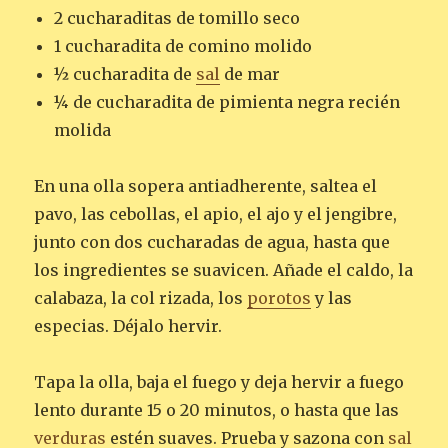
2 cucharaditas de tomillo seco
1 cucharadita de comino molido
½ cucharadita de
sal
de mar
¼ de cucharadita de pimienta negra recién
molida
En una olla sopera antiadherente, saltea el
pavo, las cebollas, el apio, el ajo y el jengibre,
junto con dos cucharadas de agua, hasta que
los ingredientes se suavicen. Añade el caldo, la
calabaza, la col rizada, los
porotos
y las
especias. Déjalo hervir.
Tapa la olla, baja el fuego y deja hervir a fuego
lento durante 15 o 20 minutos, o hasta que las
verduras
estén suaves. Prueba y sazona con
sal