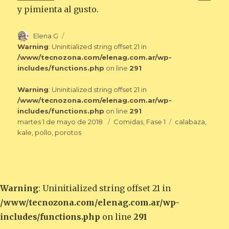
y pimienta al gusto.
Autor
Elena G
Warning
: Uninitialized string offset 21 in
/www/tecnozona.com/elenag.com.ar/wp-
includes/functions.php
on line
291
Warning
: Uninitialized string offset 21 in
/www/tecnozona.com/elenag.com.ar/wp-
includes/functions.php
on line
291
Publicado
Categorías
Etiquetas
martes 1 de mayo de 2018
Comidas
,
Fase 1
calabaza
,
el
kale
,
pollo
,
porotos
Warning
: Uninitialized string offset 21 in
/www/tecnozona.com/elenag.com.ar/wp-
includes/functions.php
on line
291