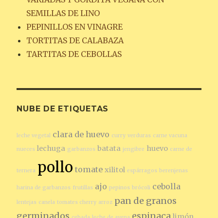
SEMILLAS DE LINO
PEPINILLOS EN VINAGRE
TORTITAS DE CALABAZA
TARTITAS DE CEBOLLAS
NUBE DE ETIQUETAS
clara de huevo
leche vegetal
curry
verduras
carne vacuna
lechuga
batata
huevo
nueces
garbanzos
jengibre
carne de
pollo
tomate
xilitol
ternera
espárragos
berenjenas
ajo
cebolla
harina de garbanzos
frutillas
pepinos
brócoli
pan de granos
lentejas
canela
tomates cherry
arroz
germinados
espinaca
limón
cebada
leche de avena