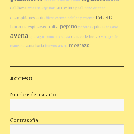
calabaza
arroz integral
arroz salvaje
kale
leche de coco
cacao
champiñones
atún
filete vacuno
coliflor
pimiento
pepino
palta
hummus
espinacas
quínua
porotos
sésamo
avena
claras de huevo
agaragar
pomelo
estevia
vinagre de
mostaza
zanahoria
manzana
huevos
ananá
ACCESO
Nombre de usuario
Contraseña