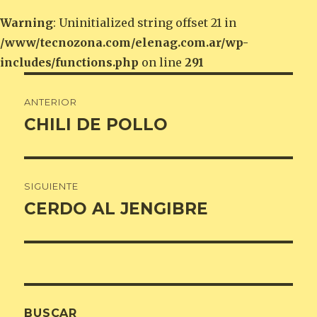
Warning
: Uninitialized string offset 21 in
/www/tecnozona.com/elenag.com.ar/wp-
includes/functions.php
on line
291
Navegación
ANTERIOR
de
CHILI DE POLLO
Entrada
anterior:
entradas
SIGUIENTE
CERDO AL JENGIBRE
Entrada
siguiente:
BUSCAR