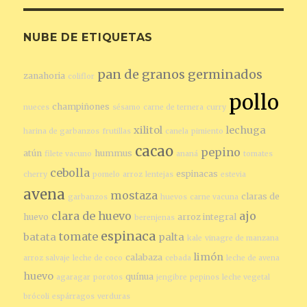
NUBE DE ETIQUETAS
pan de granos germinados
zanahoria
coliflor
pollo
champiñones
nueces
sésamo
carne de ternera
curry
xilitol
lechuga
harina de garbanzos
frutillas
canela
pimiento
cacao
pepino
atún
hummus
filete vacuno
ananá
tomates
cebolla
espinacas
cherry
pomelo
arroz
lentejas
estevia
avena
mostaza
claras de
garbanzos
huevos
carne vacuna
clara de huevo
ajo
huevo
arroz integral
berenjenas
espinaca
tomate
batata
palta
kale
vinagre de manzana
limón
calabaza
arroz salvaje
leche de coco
cebada
leche de avena
huevo
quínua
agaragar
porotos
jengibre
pepinos
leche vegetal
brócoli
espárragos
verduras