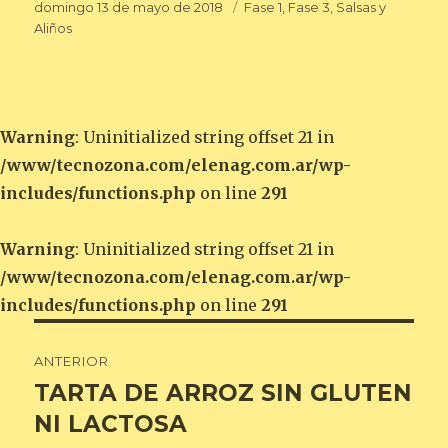
Publicado
Categorías
domingo 13 de mayo de 2018
Fase 1
,
Fase 3
,
Salsas y
el
Aliños
Warning
: Uninitialized string offset 21 in
/www/tecnozona.com/elenag.com.ar/wp-
includes/functions.php
on line
291
Warning
: Uninitialized string offset 21 in
/www/tecnozona.com/elenag.com.ar/wp-
includes/functions.php
on line
291
Navegación
ANTERIOR
de
TARTA DE ARROZ SIN GLUTEN
Entrada
anterior:
NI LACTOSA
entradas