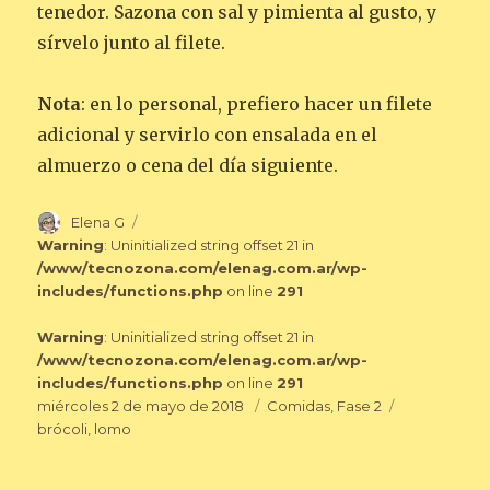
tenedor. Sazona con sal y pimienta al gusto, y
sírvelo junto al filete.
Nota
: en lo personal, prefiero hacer un filete
adicional y servirlo con ensalada en el
almuerzo o cena del día siguiente.
Autor
Elena G
Warning
: Uninitialized string offset 21 in
/www/tecnozona.com/elenag.com.ar/wp-
includes/functions.php
on line
291
Warning
: Uninitialized string offset 21 in
/www/tecnozona.com/elenag.com.ar/wp-
includes/functions.php
on line
291
Publicado
Categorías
Etiquetas
miércoles 2 de mayo de 2018
Comidas
,
Fase 2
el
brócoli
,
lomo