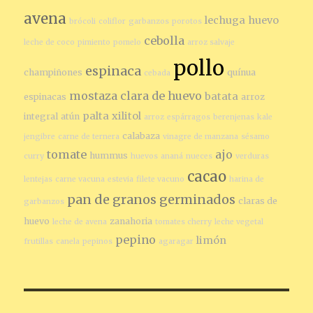
avena
lechuga
huevo
brócoli
coliflor
garbanzos
porotos
cebolla
leche de coco
pimiento
pomelo
arroz salvaje
pollo
espinaca
champiñones
quínua
cebada
mostaza
clara de huevo
batata
espinacas
arroz
palta
xilitol
integral
atún
arroz
espárragos
berenjenas
kale
calabaza
jengibre
carne de ternera
vinagre de manzana
sésamo
tomate
ajo
hummus
curry
huevos
ananá
nueces
verduras
cacao
lentejas
carne vacuna
estevia
filete vacuno
harina de
pan de granos germinados
claras de
garbanzos
huevo
zanahoria
leche de avena
tomates cherry
leche vegetal
pepino
limón
frutillas
canela
pepinos
agaragar