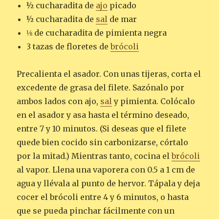
½ cucharadita de
ajo
picado
½ cucharadita de
sal
de mar
⅛ de cucharadita de pimienta negra
3 tazas de floretes de
brócoli
Precalienta el asador. Con unas tijeras, corta el
excedente de grasa del filete. Sazónalo por
ambos lados con ajo,
sal
y pimienta. Colócalo
en el asador y asa hasta el término deseado,
entre 7 y 10 minutos. (Si deseas que el filete
quede bien cocido sin carbonizarse, córtalo
por la mitad.) Mientras tanto, cocina el
brócoli
al vapor. Llena una vaporera con 0.5 a 1 cm de
agua y llévala al punto de hervor. Tápala y deja
cocer el brócoli entre 4 y 6 minutos, o hasta
que se pueda pinchar fácilmente con un