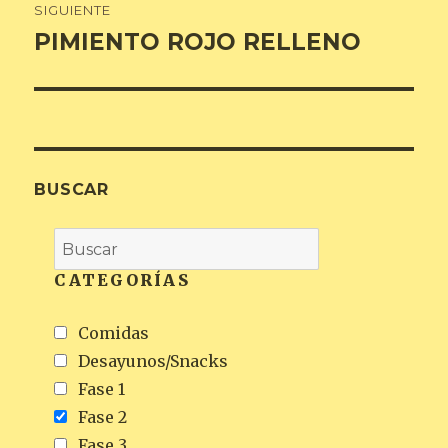
SIGUIENTE
PIMIENTO ROJO RELLENO
Entrada
siguiente:
BUSCAR
CATEGORÍAS
Comidas
Desayunos/Snacks
Fase 1
Fase 2
Fase 3