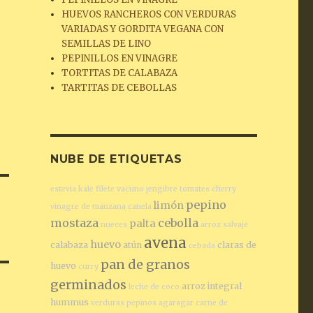
HUEVOS RANCHEROS CON VERDURAS
VARIADAS Y GORDITA VEGANA CON
SEMILLAS DE LINO
PEPINILLOS EN VINAGRE
TORTITAS DE CALABAZA
TARTITAS DE CEBOLLAS
NUBE DE ETIQUETAS
estevia
kale
filete vacuno
jengibre
tomates cherry
pepino
limón
vinagre de manzana
canela
mostaza
cebolla
palta
nueces
arroz salvaje
avena
huevo
calabaza
atún
claras de
cebada
pan de granos
huevo
curry
germinados
arroz integral
leche de coco
hummus
verduras
pepinos
agaragar
carne de