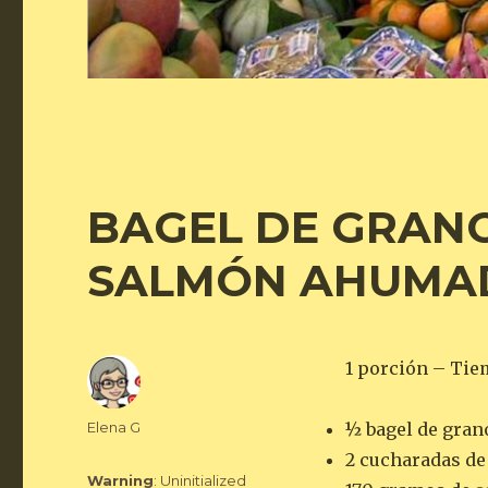
BAGEL DE GRAN
SALMÓN AHUMA
1 porción – Tie
Autor
Elena G
½ bagel de gra
2 cucharadas d
Warning
: Uninitialized