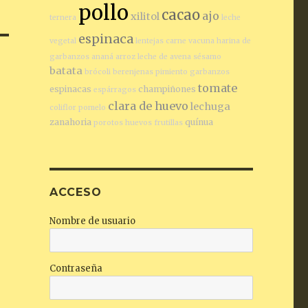
pollo
cacao
ajo
xilitol
ternera
leche
espinaca
vegetal
lentejas
carne vacuna
harina de
garbanzos
ananá
arroz
leche de avena
sésamo
batata
brócoli
berenjenas
pimiento
garbanzos
tomate
espinacas
champiñones
espárragos
clara de huevo
lechuga
coliflor
pomelo
zanahoria
quínua
porotos
huevos
frutillas
ACCESO
Nombre de usuario
Contraseña