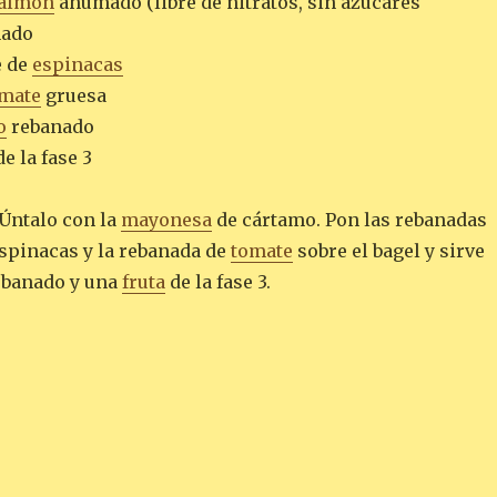
almón
ahumado (libre de nitratos, sin azúcares
nado
e de
espinacas
mate
gruesa
o
rebanado
e la fase 3
 Úntalo con la
mayonesa
de cártamo. Pon las rebanadas
espinacas y la rebanada de
tomate
sobre el bagel y sirve
banado y una
fruta
de la fase 3.