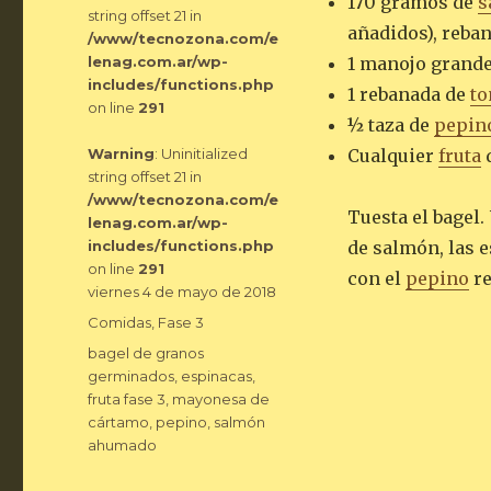
170 gramos de
s
string offset 21 in
añadidos), reba
/www/tecnozona.com/e
lenag.com.ar/wp-
1 manojo grand
includes/functions.php
1 rebanada de
to
on line
291
½ taza de
pepin
Warning
: Uninitialized
Cualquier
fruta
d
string offset 21 in
/www/tecnozona.com/e
Tuesta el bagel.
lenag.com.ar/wp-
includes/functions.php
de salmón, las 
on line
291
con el
pepino
re
Publicado
viernes 4 de mayo de 2018
el
Categorías
Comidas
,
Fase 3
Etiquetas
bagel de granos
germinados
,
espinacas
,
fruta fase 3
,
mayonesa de
cártamo
,
pepino
,
salmón
ahumado