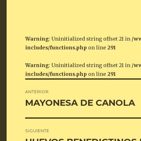
Warning
: Uninitialized string offset 21 in
/ww
includes/functions.php
on line
291
Warning
: Uninitialized string offset 21 in
/ww
includes/functions.php
on line
291
Navegación
ANTERIOR
de
MAYONESA DE CANOLA
Entrada
anterior:
entradas
SIGUIENTE
Entrada